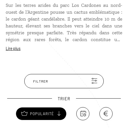
Sur les terres arides du parc Los Cardones au nord-
ouest de l’Argentine pousse un cactus emblématique :
le cardon géant candélabre. Il peut atteindre 10 m de
hauteur, élevant ses branches vers le ciel dans une
symétrie presque parfaite. Très répandu dans cette
région aux rares forêts, le cardon constitue une
ressource sylvestre inespérée. Son bois s’utilise pour la
Lire plus
construction ou la confection d’éléments mobiliers. La
magnifique église de Cachi a été presque entièrement
réalisée à partir de ce matériau. Créé en 1997 pour
sauvegarder cette cactée menacée, le parc protège le
haut plateau de Tin Tin, cerné de montagnes pelées et
FILTRER
des piémonts du massif du Nevado de Cachí culminant
à 6 320 m. Un lieu exceptionnel pour apprécier les
TRIER
paysages âpres et fascinants à la fois de cette partie de
la Cordillière des Andes.
POPULARITÉ