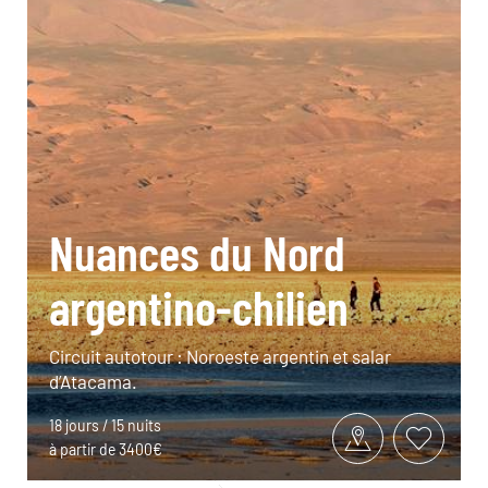
Nuances du Nord
argentino-chilien
Circuit autotour : Noroeste argentin et salar
d’Atacama.
18 jours / 15 nuits
à partir de 3400€