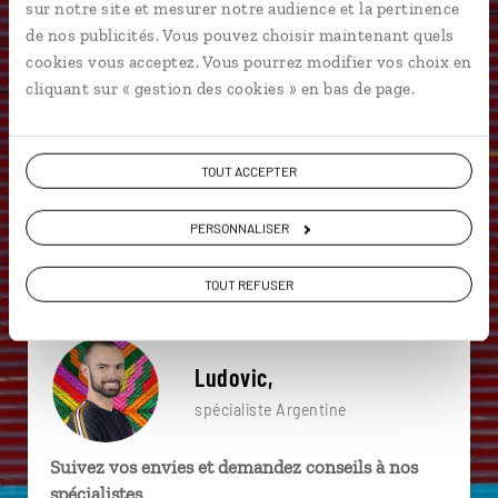
sur notre site et mesurer notre audience et la pertinence
particulière ?
de nos publicités. Vous pouvez choisir maintenant quels
cookies vous acceptez. Vous pourrez modifier vos choix en
cliquant sur « gestion des cookies » en bas de page.
Altiplano
Angastaco
Cachi
Amaicha del Valle
Barrio Bellas Artes
TOUT ACCEPTER
Barrio Lastarria
Andes
Buenos Aires
PERSONNALISER
Cafayate
Andes
TOUT REFUSER
Ludovic,
spécialiste Argentine
Suivez vos envies et demandez conseils à nos
spécialistes