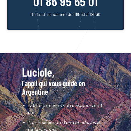
01 86 95 65 01
Du lundi au samedi de 09h30 à 18h30
Luciole,
l'appli qui vous guide en
Argentine
L’itinéraire vers votre
estancia
en 1
clic
Notre sélection d'
empanaderías
et
de
bodegones