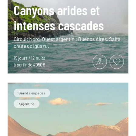
Canyons arides et
intenses cascades
Circuit Nord-Ouest argentin : Buenos Aires, Salta,
chutes d’Iguazu.
15 jours / 12 nuits
à partir de 4050€
Grands espaces
Argentine