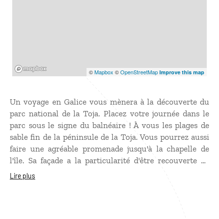
Mapbox
©
Mapbox
©
OpenStreetMap
Improve this map
Un voyage en Galice vous mènera à la découverte du
parc national de la Toja. Placez votre journée dans le
parc sous le signe du balnéaire ! À vous les plages de
sable fin de la péninsule de la Toja. Vous pourrez aussi
faire une agréable promenade jusqu'à la chapelle de
l'île. Sa façade a la particularité d'être recouverte de
coquillages. Les pèlerins se rendant à Saint-Jacques-de-
Lire plus
Compostelle inscrivent leur nom sur l'un des
coquillages en signe de leur passage. Avant de finir
votre périple espagnol, visitez l'agréable ville de
Pontevedra.