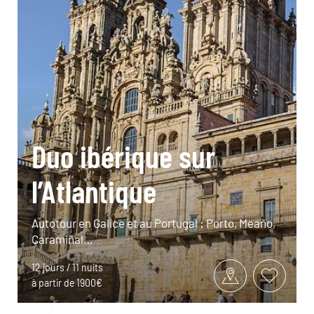
Duo ibérique sur
l’Atlantique
Autotour en Galice et au Portugal : Porto, Meaño,
Caramiñal…
12 jours / 11 nuits
à partir de 1900€