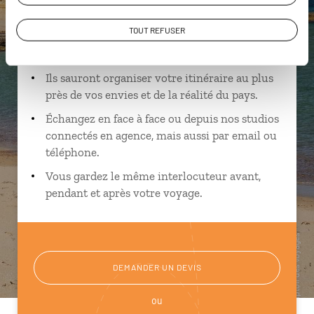
Suivez vos envies et demandez conseils à nos
TOUT REFUSER
spécialistes
Ils sauront organiser votre itinéraire au plus
près de vos envies et de la réalité du pays.
Échangez en face à face ou depuis nos studios
connectés en agence, mais aussi par email ou
téléphone.
Vous gardez le même interlocuteur avant,
pendant et après votre voyage.
DEMANDER UN DEVIS
ou