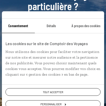
particulière ?
Baiona - Galice
Castros celtes - Galice
Consentement
Détails
À propos des cookies
Côte de la Mort - Galice
Fado
Les cookies sur le site de Comptoir des Voyages
Gorges du Sil - Galice
Allariz - Galice
Nous utilisons des cookies pour faciliter votre navigation
Cap Finisterre - Galice
sur notre site et mesurer notre audience et la pertinence
Cathédrale de St Jacques de Compostelle - Galice
de nos publicités. Vous pouvez choisir maintenant quels
cookies vous acceptez. Vous pourrez modifier vos choix en
Dunes de Corrubedo - Galice
Galice
cliquant sur « gestion des cookies » en bas de page.
TOUT ACCEPTER
Marine,
spécialiste Espagne
PERSONNALISER