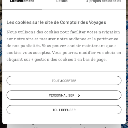
Consentement
Détails
À propos des cookies
Cabo Girao - Madère
Île de Porto Santo
Jardin botanique de Funchal - Madère
Les cookies sur le site de Comptoir des Voyages
Nous utilisons des cookies pour faciliter votre navigation
Laurisilva - Madère
sur notre site et mesurer notre audience et la pertinence
de nos publicités. Vous pouvez choisir maintenant quels
cookies vous acceptez. Vous pourrez modifier vos choix en
cliquant sur « gestion des cookies » en bas de page.
Paz,
spécialiste Portugal
TOUT ACCEPTER
Suivez vos envies et demandez conseils à nos
spécialistes
PERSONNALISER
Ils sauront organiser votre itinéraire au plus
TOUT REFUSER
près de vos envies et de la réalité du pays.
Échangez en face à face ou depuis nos studios