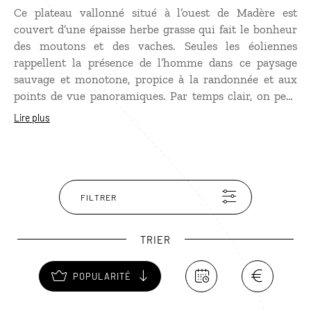
Ce plateau vallonné situé à l’ouest de Madère est
couvert d’une épaisse herbe grasse qui fait le bonheur
des moutons et des vaches. Seules les éoliennes
rappellent la présence de l’homme dans ce paysage
sauvage et monotone, propice à la randonnée et aux
points de vue panoramiques. Par temps clair, on peut
voir du nord au sud de l’île. Du Paul da Serra, des
Lire plus
sentier mènent jusqu’aux chutes de Rabaçal, à la Levada
do Risco et aux 25 Fontes, un bassin alimenté par
plusieurs cascades.
FILTRER
TRIER
POPULARITÉ