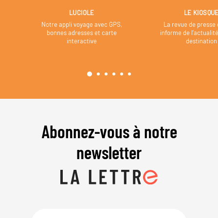
LUCIOLE
LE KIOSQU
Notre appli voyage avec GPS,
La revue de presse 
bonnes adresses et carte
informe de l’actualit
interactive
destination
Abonnez-vous à notre
newsletter