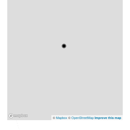
Mapbox
©
Mapbox
©
OpenStreetMap
Improve this map