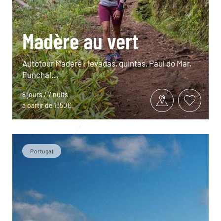
Madère au vert
Autotour Madère : levadas, quintas, Paul do Mar,
Funchal...
8 jours / 7 nuits
à partir de 1350€
Portugal