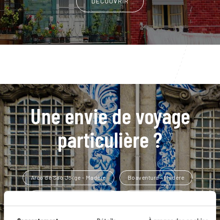
DÉCOUVRIR
Une envie de voyage
particulière ?
Arco de Sao Jorge - Madère
Boaventura - Madère
Camara de Lobos - Madère
Funchal - Madère
Île de Sao Jorge
Baleines et dauphins Madère