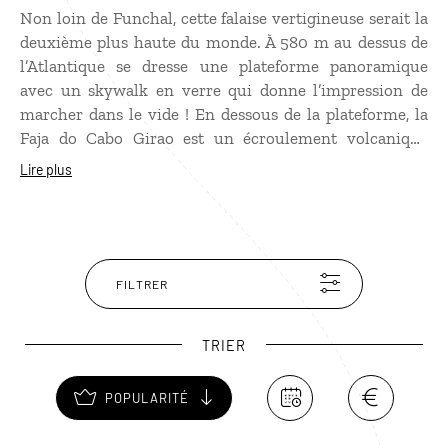
Non loin de Funchal, cette falaise vertigineuse serait la
deuxième plus haute du monde. À 580 m au dessus de
l’Atlantique se dresse une plateforme panoramique
avec un skywalk en verre qui donne l’impression de
marcher dans le vide ! En dessous de la plateforme, la
Faja do Cabo Girao est un écroulement volcanique
cultivé par des fermiers locaux. Il est accessible par un
Lire plus
téléphérique qui descend jusqu’au bas de la falaise où se
trouve une jolie petite plage de galets baignée d’une eau
cristalline.
FILTRER
TRIER
POPULARITÉ