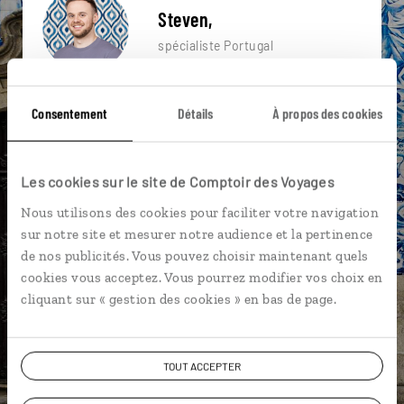
Steven,
spécialiste Portugal
Suivez vos envies et demandez conseils à nos
Consentement
Détails
À propos des cookies
spécialistes
Ils sauront organiser votre itinéraire au plus
près de vos envies et de la réalité du pays.
Les cookies sur le site de Comptoir des Voyages
Échangez en face à face ou depuis nos studios
Nous utilisons des cookies pour faciliter votre navigation
connectés en agence, mais aussi par email ou
sur notre site et mesurer notre audience et la pertinence
téléphone.
de nos publicités. Vous pouvez choisir maintenant quels
cookies vous acceptez. Vous pourrez modifier vos choix en
Vous gardez le même interlocuteur avant,
cliquant sur « gestion des cookies » en bas de page.
pendant et après votre voyage.
TOUT ACCEPTER
DEMANDER UN DEVIS