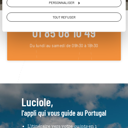
PERSONNALISER
ou
TOUT REFUSER
Construisez votre voyage avec un spécialiste Portugal
01 85 08 10 49
Du lundi au samedi de 09h30 à 18h30
Luciole,
l'appli qui vous guide au Portugal
L’itinéraire vers votre
quinta
en 1