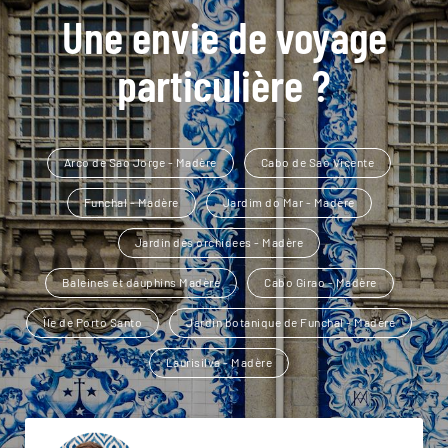
Une envie de voyage
particulière ?
Arco de Sao Jorge - Madère
Cabo de Sao Vicente
Funchal - Madère
Jardim do Mar - Madère
Jardin des orchidees - Madère
Baleines et dauphins Madère
Cabo Girao - Madère
Île de Porto Santo
Jardin botanique de Funchal - Madère
Laurisilva - Madère