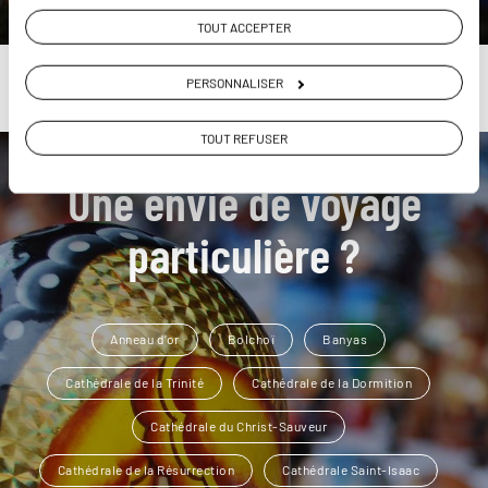
TOUT ACCEPTER
PERSONNALISER
TOUT REFUSER
Une envie de voyage
particulière ?
Anneau d’or
Bolchoï
Banyas
Cathédrale de la Trinité
Cathédrale de la Dormition
Cathédrale du Christ-Sauveur
Cathédrale de la Résurrection
Cathédrale Saint-Isaac