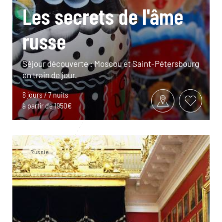
Les secrets de l'âme
russe
Séjour découverte : Moscou et Saint-Pétersbourg
en train de jour.
8 jours / 7 nuits
à partir de 1950€
Russie