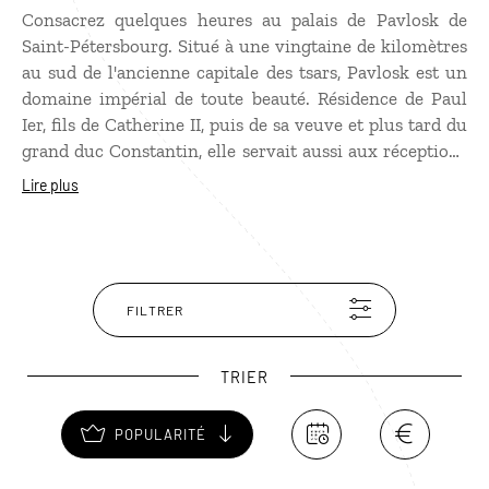
Consacrez quelques heures au palais de Pavlosk de
Saint-Pétersbourg. Situé à une vingtaine de kilomètres
au sud de l'ancienne capitale des tsars, Pavlosk est un
domaine impérial de toute beauté. Résidence de Paul
Ier, fils de Catherine II, puis de sa veuve et plus tard du
grand duc Constantin, elle servait aussi aux réceptions
officielles données en l’honneur des monarques
Lire plus
étrangers. Cet ensemble distingué et somptueux est
propice à la flânerie. Une promenade dans le parc
vallonné abritant divers pavillons et étangs s'impose !
FILTRER
TRIER
POPULARITÉ