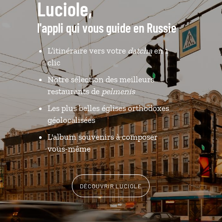
Luciole,
l'appli qui vous guide en Russie
L’itinéraire vers votre
datcha
en 1
clic
Notre sélection des meilleurs
restaurants de
pelmenis
Les plus belles églises orthodoxes
géolocalisées
L'album souvenirs à composer
vous-même
DÉCOUVRIR LUCIOLE