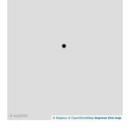
Mapbox
©
Mapbox
©
OpenStreetMap
Improve this map