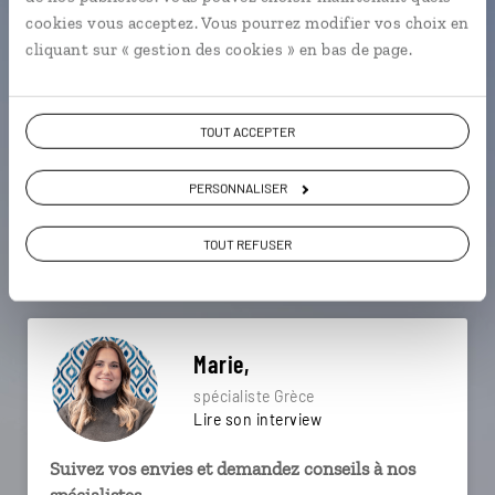
particulière ?
cookies vous acceptez. Vous pourrez modifier vos choix en
cliquant sur « gestion des cookies » en bas de page.
Acropole
Areopoli - Magne
TOUT ACCEPTER
Corinthe - Péloponnèse
Delphes
Forts vénitiens
PERSONNALISER
Golfe d'Argolide - Péloponnèse
Dimitsana - Péloponnèse
TOUT REFUSER
Île d'Hydra
Île de Poros
Anafiotika - Athènes
Marie,
spécialiste Grèce
Lire son interview
Suivez vos envies et demandez conseils à nos
spécialistes