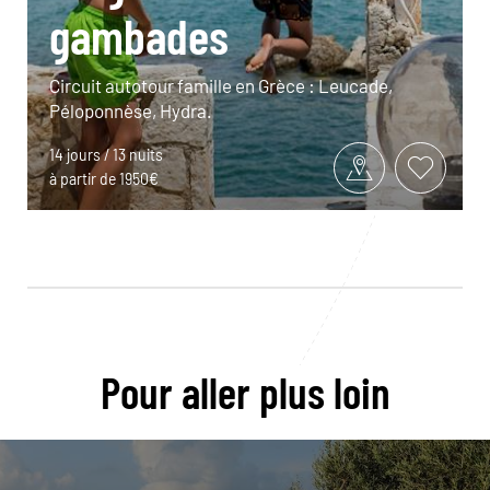
gambades
Circuit autotour famille en Grèce : Leucade,
Péloponnèse, Hydra.
14 jours / 13 nuits
à partir de 1950€
Pour aller plus loin