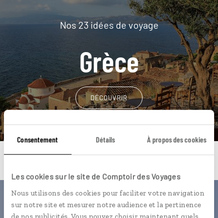
Nos 23 idées de voyage
Grèce
DÉCOUVRIR
Consentement
Détails
À propos des cookies
Les cookies sur le site de Comptoir des Voyages
Nous utilisons des cookies pour faciliter votre navigation
Une envie de voyage
sur notre site et mesurer notre audience et la pertinence
de nos publicités. Vous pouvez choisir maintenant quels