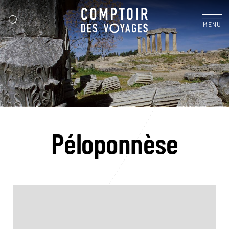
MENU
Péloponnèse