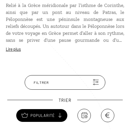
Relié à la Grèce méridionale par l’isthme de Corinthe,
ainsi que par un pont au niveau de Patras, le
Péloponnèse est une péninsule montagneuse aux
reliefs découpés. Un autotour dans le Péloponnèse lors
de votre
voyage en Grèce
permet d’aller à son rythme,
sans se priver d’une pause gourmande ou d’une
baignade rafraîchissante, à la découverte de la Grèce
Lire plus
antique : de Nauplie à Delphes, en passant par Epidaure
et son splendide théâtre grec, puis Argos et Mycènes.
Plus au nord, les vestiges de Corinthe et son acropole
valent le détour sans oublier Olympie et surtout
Mystras, la perle du Péloponnèse, témoignage unique
FILTRER
du rayonnement byzantin dans cette région.
TRIER
POPULARITÉ