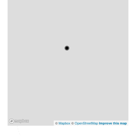
Mapbox
©
Mapbox
©
OpenStreetMap
Improve this map