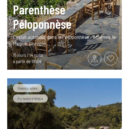
Parenthèse
Péloponnèse
Circuit autotour dans le Péloponnèse : Athènes, le
Magne, Olympie...
15 jours / 14 nuits
à partir de 1950€
Grands sites
En famille Grèce