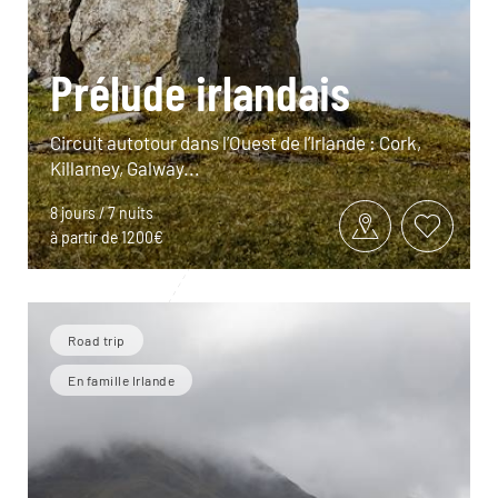
Prélude irlandais
Circuit autotour dans l’Ouest de l’Irlande : Cork,
Killarney, Galway...
8 jours / 7 nuits
à partir de 1200€
Road trip
En famille Irlande