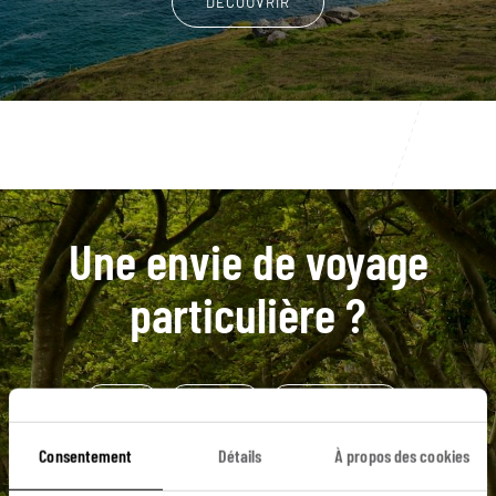
DÉCOUVRIR
Une envie de voyage
particulière ?
Adare
Bunratty
Chutes de Torc
Connemara
Distilleries d'Irlande
Burren
Consentement
Détails
À propos des cookies
Clifden
Dingle et sa péninsule
Galway