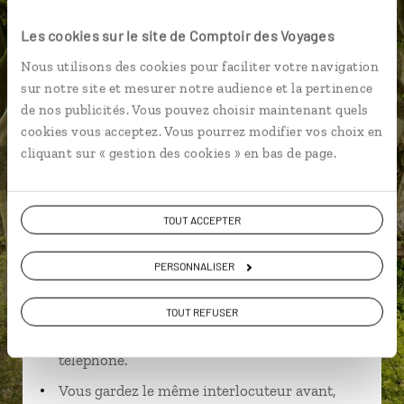
Killarney
Les cookies sur le site de Comptoir des Voyages
Nous utilisons des cookies pour faciliter votre navigation
sur notre site et mesurer notre audience et la pertinence
de nos publicités. Vous pouvez choisir maintenant quels
Charlotte,
cookies vous acceptez. Vous pourrez modifier vos choix en
spécialiste Irlande
cliquant sur « gestion des cookies » en bas de page.
Lire son interview
Suivez vos envies et demandez conseils à nos
TOUT ACCEPTER
spécialistes
Ils sauront organiser votre itinéraire au plus
PERSONNALISER
près de vos envies et de la réalité du pays.
TOUT REFUSER
Échangez en face à face ou depuis nos studios
connectés en agence, mais aussi par email ou
téléphone.
Vous gardez le même interlocuteur avant,