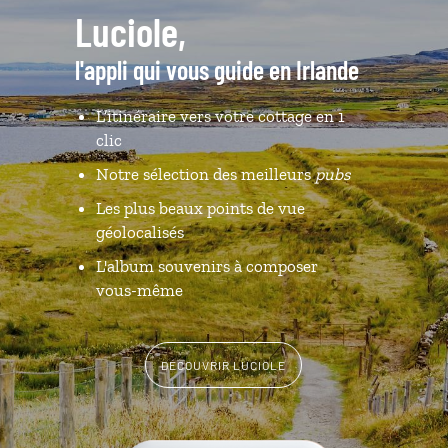
Luciole,
l'appli qui vous guide en Irlande
L’itinéraire vers votre cottage en 1
clic
Notre sélection des meilleurs
pubs
Les plus beaux points de vue
géolocalisés
L'album souvenirs à composer
vous-même
DÉCOUVRIR LUCIOLE