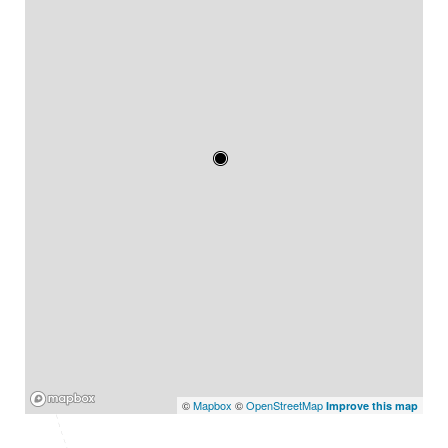
Mapbox
©
Mapbox
©
OpenStreetMap
Improve this map