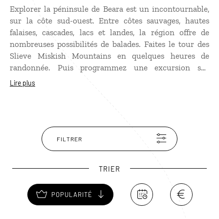
Explorer la péninsule de Beara est un incontournable,
sur la côte sud-ouest. Entre côtes sauvages, hautes
falaises, cascades, lacs et landes, la région offre de
nombreuses possibilités de balades. Faites le tour des
Slieve Miskish Mountains en quelques heures de
randonnée. Puis programmez une excursion sur
Garinish Island pour admirer ses jardins féeriques.
Lire plus
FILTRER
TRIER
POPULARITÉ