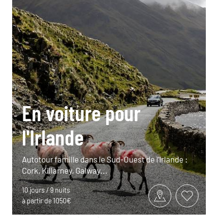
En voiture pour
l'Irlande
Autotour famille dans le Sud-Ouest de l’Irlande :
Cork, Killarney, Galway...
10 jours / 9 nuits
à partir de 1050€