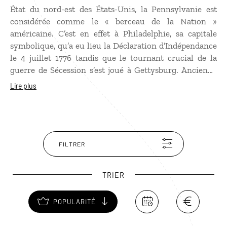
État du nord-est des États-Unis, la Pennsylvanie est
considérée comme le « berceau de la Nation »
américaine. C’est en effet à Philadelphie, sa capitale
symbolique, qu’a eu lieu la Déclaration d’Indépendance
le 4 juillet 1776 tandis que le tournant crucial de la
guerre de Sécession s’est joué à Gettysburg. Ancienne
ville industrielle, Pittsburgh a su se reconvertir en
Lire plus
centre d’art et devenir une championne du
développement durable ! Destination à part entière, la
Pennsylvanie est aussi le pays des Amish, des champs à
perte de vue, des ponts couverts et des rivières
ombragées. La présence du Pine Creek Gorge, un
FILTRER
canyon de 400 m de profondeur, rappelle que la nature
y est encore sauvage.
TRIER
POPULARITÉ