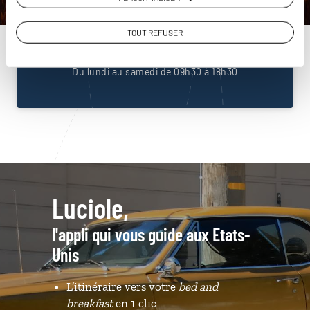
Unis
01 85 08 23 53
TOUT REFUSER
Du lundi au samedi de 09h30 à 18h30
Luciole,
l'appli qui vous guide aux Etats-
Unis
L’itinéraire vers votre
bed and
breakfast
en 1 clic