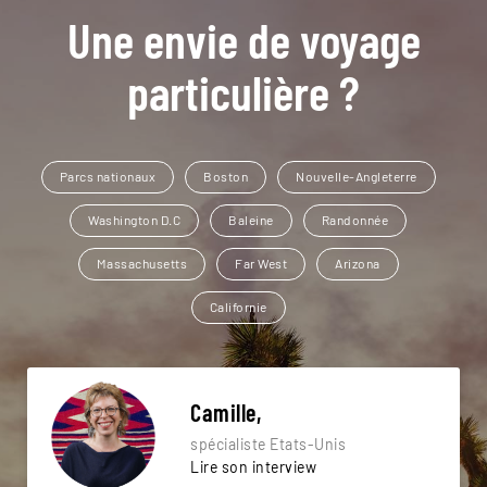
Une envie de voyage
particulière ?
Parcs nationaux
Boston
Nouvelle-Angleterre
Washington D.C
Baleine
Randonnée
Massachusetts
Far West
Arizona
Californie
Camille,
spécialiste Etats-Unis
Lire son interview