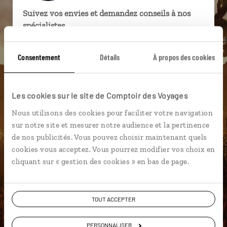
Suivez vos envies et demandez conseils à nos
spécialistes
Ils sauront organiser votre itinéraire au plus
Consentement
Détails
À propos des cookies
près de vos envies et de la réalité du pays.
Échangez en face à face ou depuis nos studios
connectés en agence, mais aussi par email ou
Les cookies sur le site de Comptoir des Voyages
téléphone.
Nous utilisons des cookies pour faciliter votre navigation
Vous gardez le même interlocuteur avant,
sur notre site et mesurer notre audience et la pertinence
pendant et après votre voyage.
de nos publicités. Vous pouvez choisir maintenant quels
cookies vous acceptez. Vous pourrez modifier vos choix en
cliquant sur « gestion des cookies » en bas de page.
DEMANDER UN DEVIS
TOUT ACCEPTER
ou
Construisez votre voyage avec un spécialiste Etats-
PERSONNALISER