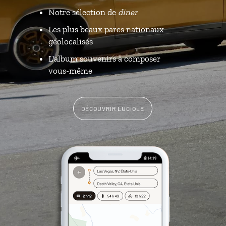
Notre sélection de
diner
Les plus beaux parcs nationaux
géolocalisés
L'album souvenirs à composer
vous-même
DÉCOUVRIR LUCIOLE