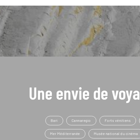
Une envie de voya
Bari
Cannaregio
Forts vénitiens
Mer Méditerranée
Musée national du cinéma