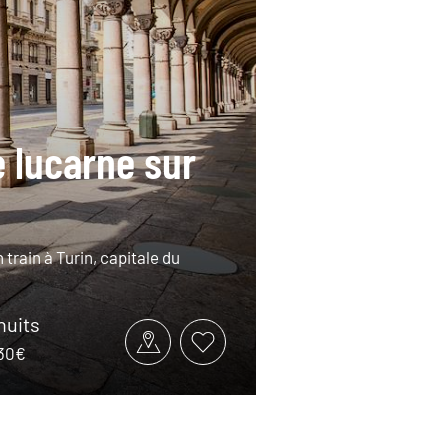
e lucarne sur
train à Turin, capitale du
 nuits
130€