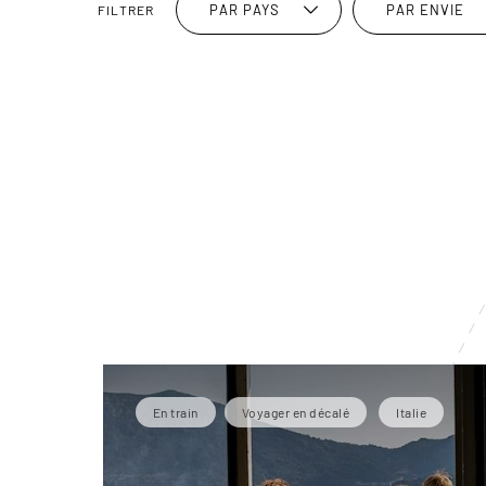
PAR PAYS
PAR ENVIE
FILTRER
En train
Voyager en décalé
Italie