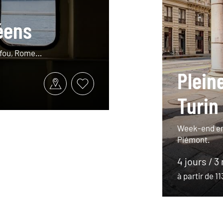
éens
orfou, Rome…
Plein
Turin
Week-end en 
Piémont.
4 jours / 3
à partir de 1