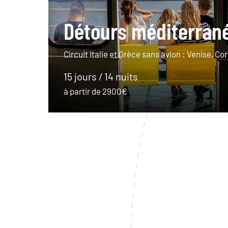
Détours méditerran
Circuit Italie et Grèce sans avion : Venise, C
15 jours / 14 nuits
à partir de 2900€