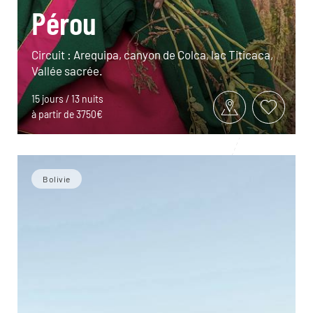
Pérou
Circuit : Arequipa, canyon de Colca, lac Titicaca,
Vallée sacrée.
15 jours / 13 nuits
à partir de 3750€
Bolivie