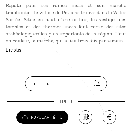
Réputé pour ses ruines incas et son marché
traditionnel, le village de Pisac se trouve dans la Vallée
Sacrée. Situé en haut d’une colline, les vestiges des
temples et des thermes incas font partie des sites
archéologiques les plus importants de la région. Haut
en couleur, le marché, qui a lieu trois fois par semaine,
est l’autre grande attraction du village. Paysans et
Lire plus
artisans viennent de toute la région pour vendre leurs
produits. Poncho, chullo, manta, bijoux en argent aux
motifs incas, peintures, instruments de musique... il y
en a pour tous les goûts !
FILTRER
TRIER
POPULARITÉ