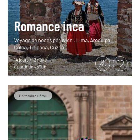
Romance inca
Voyage de noces péruvien : Lima, Arequipa,
Colca, Titicaca, Cuzco...
14 jours / 12 nuits
à partir de 4500€
En famille Pérou