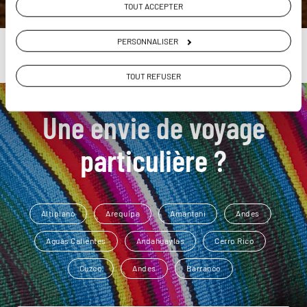
TOUT ACCEPTER
PERSONNALISER
TOUT REFUSER
Une envie de voyage
particulière ?
Altiplano
Arequipa
Amantani
Andes
Aguas Calientes
Andahuaylas
Cerro Rico
Cuzco
Andes
Barranco