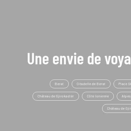
Une envie de voya
Berat
Citadelle de Berat
Place 
Château de Gjirokastër
Côte Ionienne
Alpes
Château de Gji