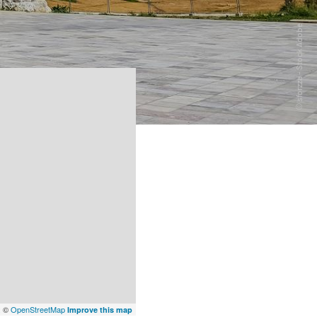
x
©
OpenStreetMap
Improve this map