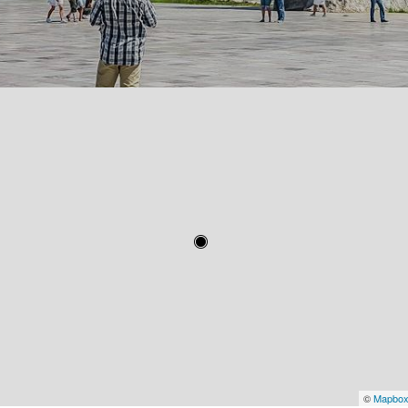
©
Mapbo