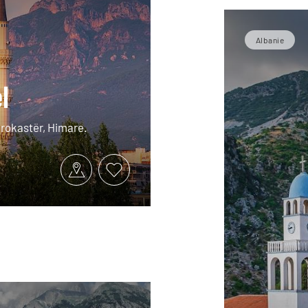
Albanie
l
jirokastër, Himare.