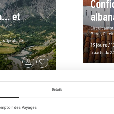
Confi
ra… et
alban
Circuit autot
Berat, Gjirok
ë, Gjirokastër,
13 jours / 
à partir de 
Détails
Comptoir des Voyages