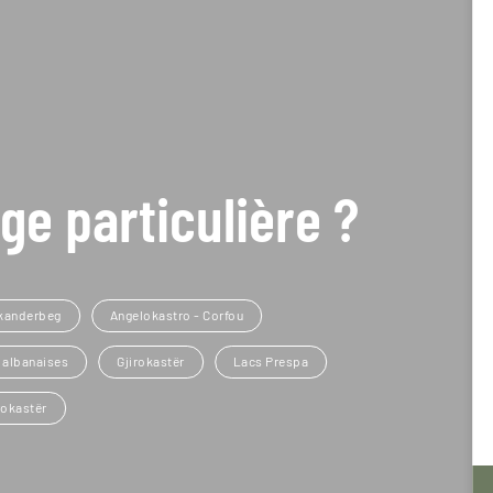
ge particulière ?
Skanderbeg
Angelokastro - Corfou
 albanaises
Gjirokastër
Lacs Prespa
rokastër