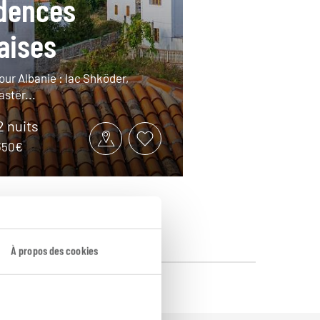
dences
aises
our Albanie : lac Shköder,
astër...
12 nuits
2350€
À propos des cookies