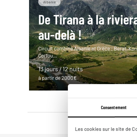
Albanie
De Tirana à la rivie
au-delà !
Circuit combiné Albanie et Grèce : Berat, Korç
Corfou…
13 jours / 12 nuits
à partir de 2000€
Consentement
Les cookies sur le site de 