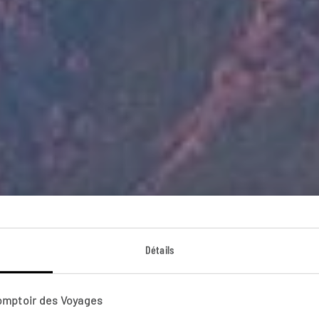
’Albanie à l’essenti
Détails
cuit autotour en Albanie : Tirana, Berat, Gjirokastër, Him
Comptoir des Voyages