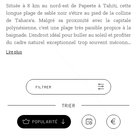
Située à 8 km au nord-est de Papeete à Tahiti, cette
longue plage de sable noir s'étire au pied de la colline
de Tahara'a. Malgré sa proximité avec la capitale
polynésienne, c'est une plage très paisible propice à la
baignade. L'endroit idéal pour buller au soleil et profiter
du cadre naturel exceptionnel trop souvent méconnu
de la plus grande île du Vent. À ne pas manquer lors de
Lire plus
votre séjour à Papeete.
FILTRER
TRIER
POPULARITÉ