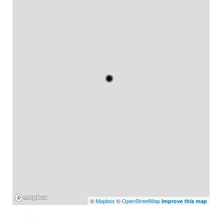
Mapbox
©
Mapbox
©
OpenStreetMap
Improve this map