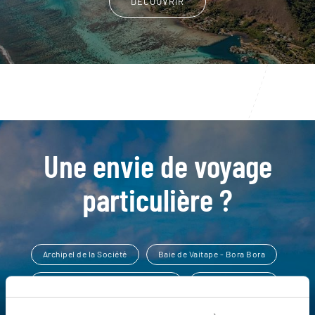
DÉCOUVRIR
Une envie de voyage
particulière ?
Archipel de la Société
Baie de Vaitape - Bora Bora
Col des Trois Cocotiers - Moorea
Haapiti - Moorea
Jardin de corail
Archipel des Marquises
Baleine