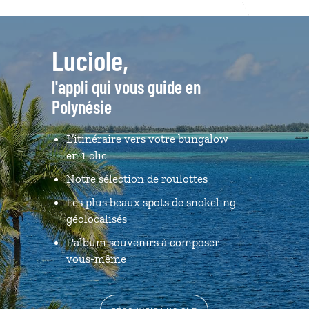
Luciole,
l'appli qui vous guide en
Polynésie
L’itinéraire vers votre bungalow
en 1 clic
Notre sélection de roulottes
Les plus beaux spots de snokeling
géolocalisés
L'album souvenirs à composer
vous-même