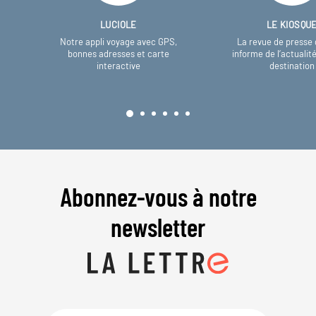
LUCIOLE
LE KIOSQU
Notre appli voyage avec GPS,
La revue de presse 
bonnes adresses et carte
informe de l’actualit
interactive
destination
Abonnez-vous à notre
newsletter