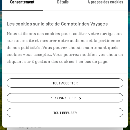
Consentement
Détails
À propos des cookies
Cathédrale Notre-Dame des Marquises - Nuku Hiva
Croisière Marquises
Ferme perlière Gauguin - Rangiroa
Les cookies sur le site de Comptoir des Voyages
Nous utilisons des cookies pour faciliter votre navigation
sur notre site et mesurer notre audience et la pertinence
de nos publicités. Vous pouvez choisir maintenant quels
Marion,
cookies vous acceptez. Vous pourrez modifier vos choix en
spécialiste Polynésie
cliquant sur « gestion des cookies » en bas de page.
Suivez vos envies et demandez conseils à nos
spécialistes
TOUT ACCEPTER
Ils sauront organiser votre itinéraire au plus
PERSONNALISER
près de vos envies et de la réalité du pays.
Échangez en face à face ou depuis nos studios
TOUT REFUSER
connectés en agence, mais aussi par email ou
téléphone.