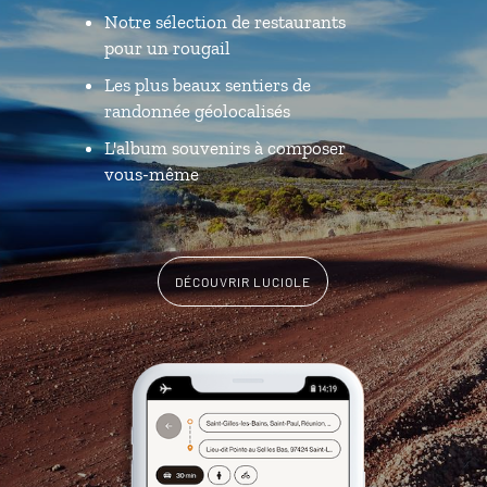
Notre sélection de restaurants
pour un rougail
Les plus beaux sentiers de
randonnée géolocalisés
L'album souvenirs à composer
vous-même
DÉCOUVRIR LUCIOLE