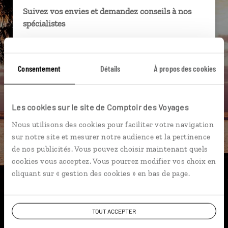
Suivez vos envies et demandez conseils à nos
spécialistes
Ils sauront organiser votre itinéraire au plus
près de vos envies et de la réalité du pays.
Consentement
Détails
À propos des cookies
Échangez en face à face ou depuis nos studios
connectés en agence, mais aussi par email ou
téléphone.
Les cookies sur le site de Comptoir des Voyages
Vous gardez le même interlocuteur avant,
Nous utilisons des cookies pour faciliter votre navigation
pendant et après votre voyage.
sur notre site et mesurer notre audience et la pertinence
de nos publicités. Vous pouvez choisir maintenant quels
cookies vous acceptez. Vous pourrez modifier vos choix en
cliquant sur « gestion des cookies » en bas de page.
DEMANDER UN DEVIS
ou
TOUT ACCEPTER
Construisez votre voyage avec un spécialiste La