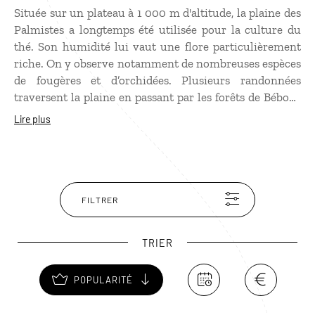
Située sur un plateau à 1 000 m d'altitude, la plaine des
Palmistes a longtemps été utilisée pour la culture du
thé. Son humidité lui vaut une flore particulièrement
riche. On y observe notamment de nombreuses espèces
de fougères et d’orchidées. Plusieurs randonnées
traversent la plaine en passant par les forêts de Bébour
et Bélouve. D’autres conduisent au piton de l’Eau ou à
Lire plus
la cascade Biberon. La nature y est toujours
somptueuse.
FILTRER
TRIER
POPULARITÉ