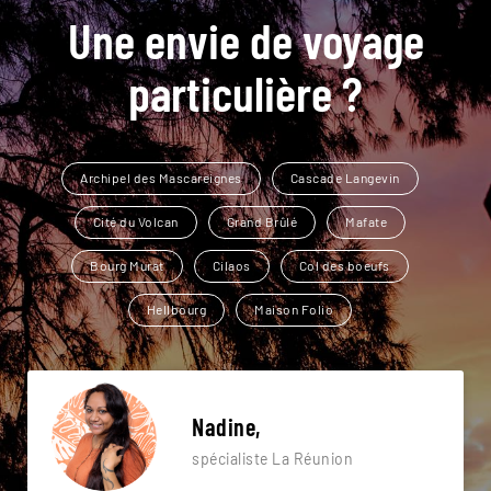
Une envie de voyage
particulière ?
Archipel des Mascareignes
Cascade Langevin
Cité du Volcan
Grand Brûlé
Mafate
Bourg Murat
Cilaos
Col des boeufs
Hellbourg
Maison Folio
Nadine,
spécialiste La Réunion