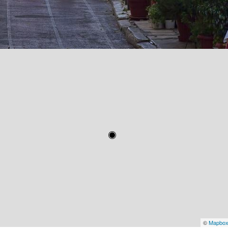
©
Mapbo