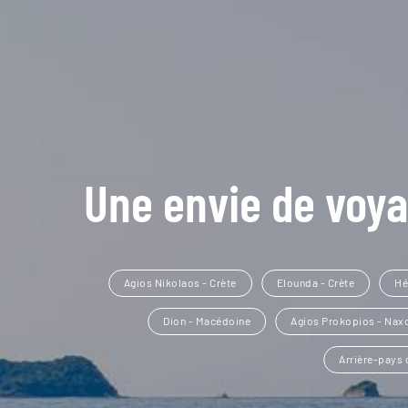
Une envie de voya
Agios Nikolaos - Crète
Elounda - Crète
Hé
Dion - Macédoine
Agios Prokopios - Nax
Arrière-pays 