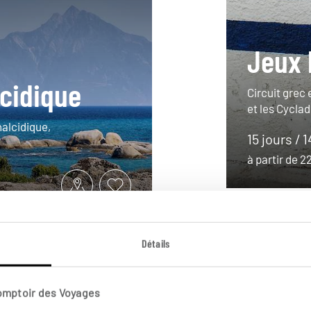
Jeux 
lcidique
Circuit grec
et les Cyclad
halcidique,
15 jours / 
à partir de 
Détails
Comptoir des Voyages