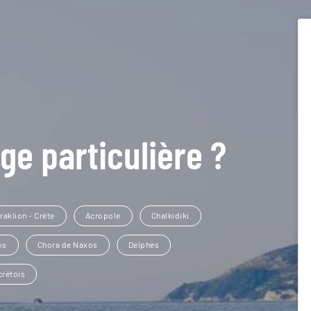
ge particulière ?
raklion - Crète
Acropole
Chalkidiki
os
Chora de Naxos
Delphes
crétois