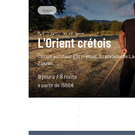
Grèce
L'Orient crétois
Circuit autotour Est crétois, du plateau de La
Zakros.
9 jours / 8 nuits
à partir de 1550€