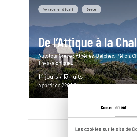
Voyager en décalé
Grèce
De l’Attique à la Cha
Autotour Grèce : Athènes, Delphes, Pélion, C
Thessalonique…
14 jours / 13 nuits
à partir de 2200€
Consentement
Les cookies sur le site de 