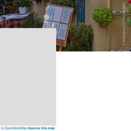
x
©
OpenStreetMap
Improve this map