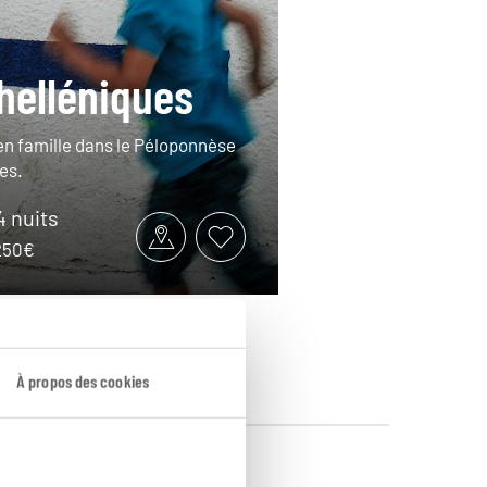
helléniques
 en famille dans le Péloponnèse
es.
14 nuits
2250€
À propos des cookies