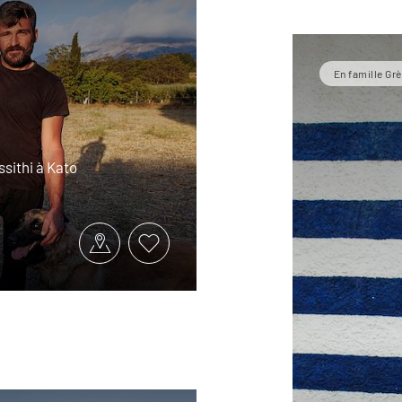
En famille Gr
ssithi à Kato