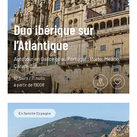
Duo ibérique sur
l’Atlantique
Autotour en Galice et au Portugal : Porto, Meaño,
Caramiñal…
12 jours / 11 nuits
à partir de 1900€
En famille Espagne