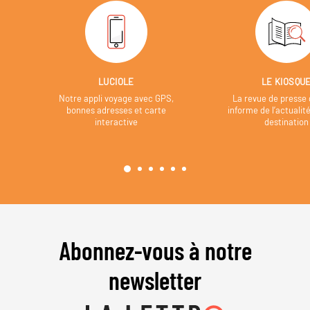
LUCIOLE
LE KIOSQU
Notre appli voyage avec GPS,
La revue de presse 
bonnes adresses et carte
informe de l’actualit
interactive
destination
Abonnez-vous à notre
newsletter