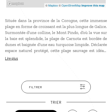
Mapbox
©
Mapbox
©
OpenStreetMap
Improve this map
Située dans la province de la Corogne, cette immense
plage en forme de croissant est la plus longue de Galice.
Surmontée d’une colline, le Mont Pindo, d’où la vue sur
la baie est splendide, la plage de Carnota est bordée de
dunes et baignée d’une eau turquoise limpide. Déclarée
espace naturel protégé, cette plage sauvage est idéale
pour se balader, jouer au volley ou simplement prendre
Lire plus
le soleil. Les plus courageux en
voyage en Espagne
pourront s’y baigner car l’eau est un peu fraîche.
FILTRER
TRIER