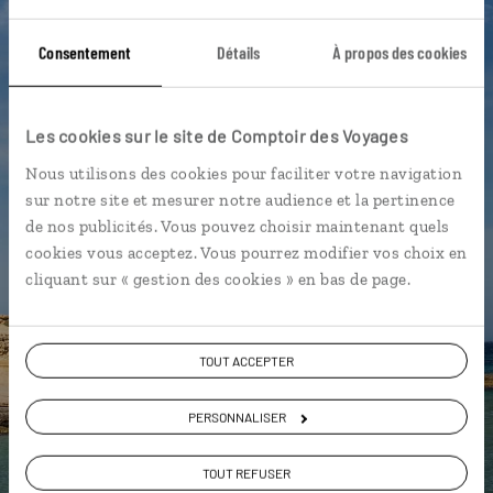
Côte de la Mort - Galice
Fado
Consentement
Détails
À propos des cookies
Gorges du Sil - Galice
Allariz - Galice
Cap Finisterre - Galice
Les cookies sur le site de Comptoir des Voyages
Cathédrale de St Jacques de Compostelle - Galice
Nous utilisons des cookies pour faciliter votre navigation
Dunes de Corrubedo - Galice
Galice
sur notre site et mesurer notre audience et la pertinence
de nos publicités. Vous pouvez choisir maintenant quels
cookies vous acceptez. Vous pourrez modifier vos choix en
cliquant sur « gestion des cookies » en bas de page.
Sylvie,
spécialiste Espagne
Lire son interview
TOUT ACCEPTER
Suivez vos envies et demandez conseils à nos
PERSONNALISER
spécialistes
TOUT REFUSER
Ils sauront organiser votre itinéraire au plus