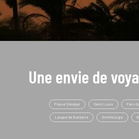
Une envie de voya
Fleuve Sénégal
Saint Louis
Parc d
Langue de Barbarie
Ornithologie
B