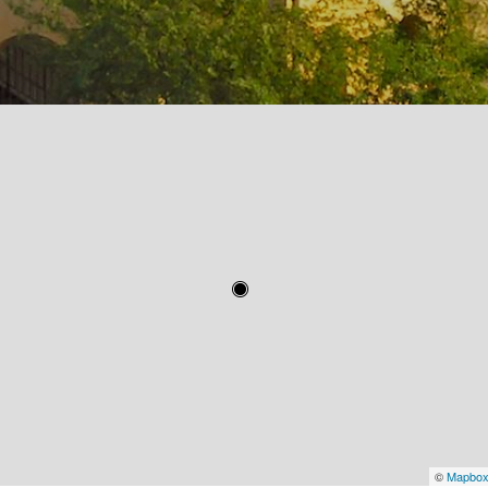
©
Mapbo