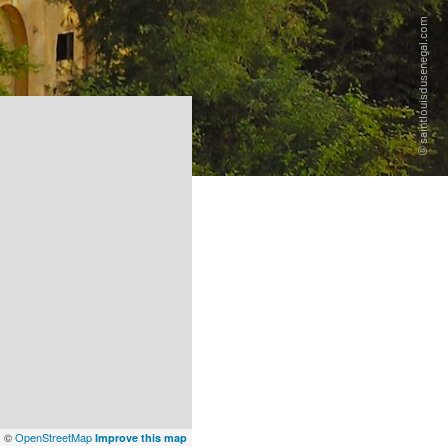
x
©
OpenStreetMap
Improve this map