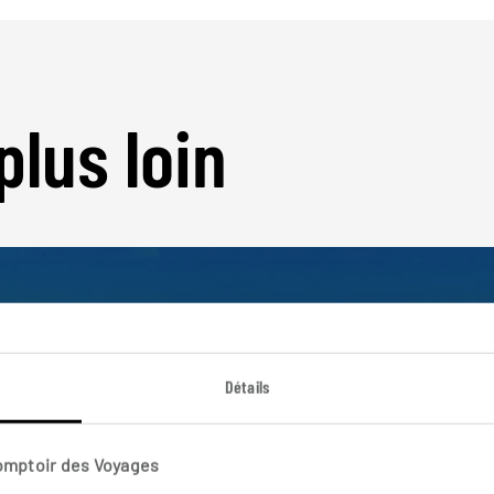
plus loin
Détails
Nos 7 idées de voyage
Sénégal
Comptoir des Voyages