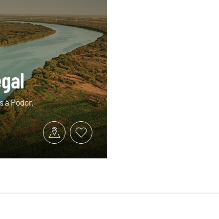
égal
s à Podor.