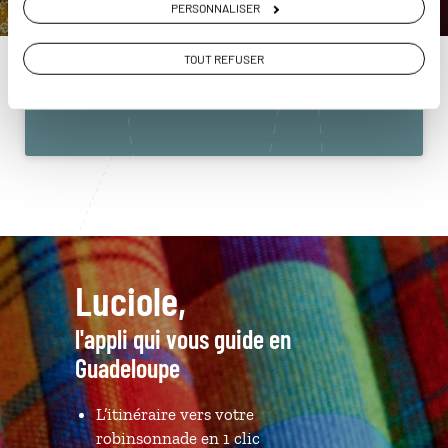
PERSONNALISER
Guadeloupe
01 86 95 65 21
TOUT REFUSER
Du lundi au samedi de 09h30 à 18h30
Luciole,
l'appli qui vous guide en
Guadeloupe
L’itinéraire vers votre
robinsonnade en 1 clic