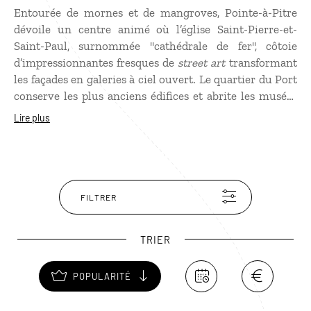
Entourée de mornes et de mangroves, Pointe-à-Pitre
dévoile un centre animé où l’église Saint-Pierre-et-
Saint-Paul, surnommée "cathédrale de fer", côtoie
d’impressionnantes fresques de
street art
transformant
les façades en galeries à ciel ouvert. Le quartier du Port
conserve les plus anciens édifices et abrite les musées
Schœlcher et Saint-John Perse ainsi que le Centre des
Lire plus
Arts et de la Culture, mais c’est surtout le Mémorial
ACTe, dédié à la mémoire de l’esclavage, qui marque
durablement les visiteurs. L’âme de la ville s’exprime
aussi dans ses marchés populaires, notamment celui de
Saint-Antoine, sous sa grande halle métallique où
FILTRER
flottent les senteurs d’épices et une ambiance
chaleureuse, tandis qu’en décembre, le festival IloJazz
TRIER
fait résonner la ville aux rythmes des musiques créoles
et du jazz contemporain.
POPULARITÉ