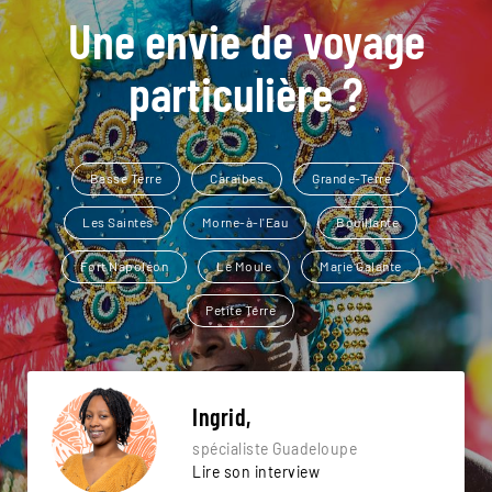
Une envie de voyage
particulière ?
Basse Terre
Caraïbes
Grande-Terre
Les Saintes
Morne-à-l'Eau
Bouillante
Fort Napoléon
Le Moule
Marie Galante
Petite Terre
Ingrid,
spécialiste Guadeloupe
Lire son interview