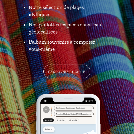
Notre sélection de plages
idylliques
Nos paillottes les pieds dans l'eau
géolocalisées
L'album souvenirs à composer
vous-même
DÉCOUVRIR LUCIOLE