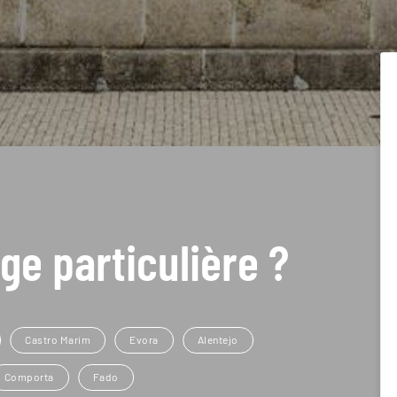
ge particulière ?
Castro Marim
Evora
Alentejo
Comporta
Fado