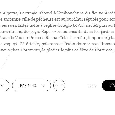
n Algarve, Portimão s’étend à l’embouchure du fleuve Arade
te ancienne ville de pêcheurs est aujourd’hui réputée pour son
e
ses rues, faites halte à l’église Colégio (XVII
siècle), puis au
heurs du sud du pays. Reposez-vous ensuite dans les jardin
Praia do Vau ou Praia da Rocha. Cette dernière, longue de 3 km
es vagues. Côté table, poissons et fruits de mer sont incon
-vous chez Coromoto, le glacier le plus célèbre de Portimão,
PAR MOIS
TRIER