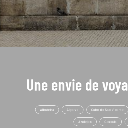
Une envie de voya
Albufeira
Algarve
Cabo de Sao Vicente
Azulejos
Cascais