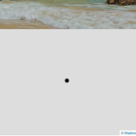
©
Mapbo