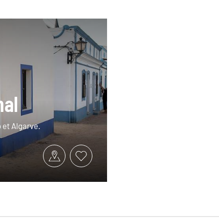
nal
 et Algarve.