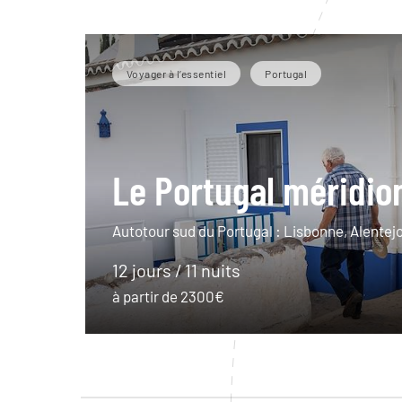
Voyager à l’essentiel
Portugal
Le Portugal méridio
Autotour sud du Portugal : Lisbonne, Alentejo
12 jours / 11 nuits
à partir de 2300€