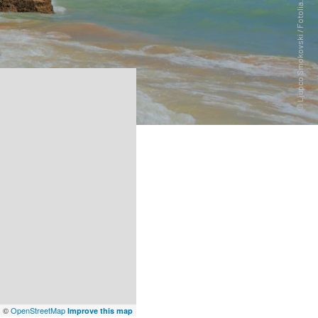
x
©
OpenStreetMap
Improve this map