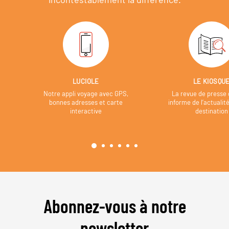
LUCIOLE
LE KIOSQU
Notre appli voyage avec GPS,
La revue de presse 
bonnes adresses et carte
informe de l’actualit
interactive
destination
Abonnez-vous à notre
newsletter