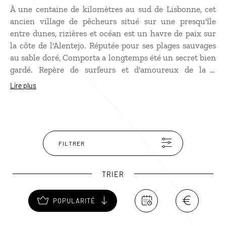
À une centaine de kilomètres au sud de Lisbonne, cet
ancien village de pêcheurs situé sur une presqu'île
entre dunes, rizières et océan est un havre de paix sur
la côte de l'Alentejo. Réputée pour ses plages sauvages
au sable doré, Comporta a longtemps été un secret bien
gardé. Repère de surfeurs et d'amoureux de la «
tranquilidade », Comporta est devenue un lieu bohème
Lire plus
chic, mais en s'éloignant des plages célèbres comme
Praia da Comporta, Praia do Carvalhal et Praia do Pego,
on peut encore être seul au monde dans les dunes ou à
vélo au cœur des pinèdes.
FILTRER
TRIER
POPULARITÉ