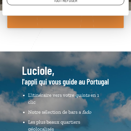
TOUT REFUSER
Du lundi au samedi de 09h30 à 18h30
Luciole,
l'appli qui vous guide au Portugal
L’itinéraire vers votre
quinta
en 1
clic
Notre sélection de bars a
fado
Les plus beaux quartiers
géolocalisés