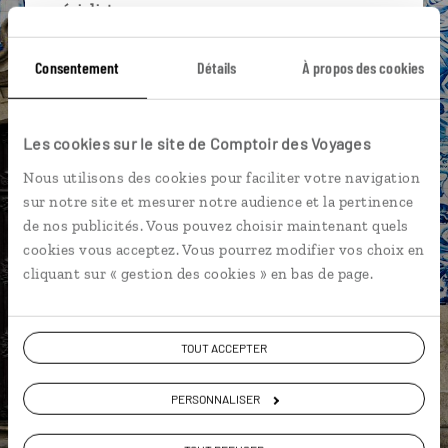
spécialistes
Ils sauront organiser votre itinéraire au plus
Consentement
Détails
À propos des cookies
près de vos envies et de la réalité du pays.
Échangez en face à face ou depuis nos studios
connectés en agence, mais aussi par email ou
Les cookies sur le site de Comptoir des Voyages
téléphone.
Nous utilisons des cookies pour faciliter votre navigation
Vous gardez le même interlocuteur avant,
sur notre site et mesurer notre audience et la pertinence
pendant et après votre voyage.
de nos publicités. Vous pouvez choisir maintenant quels
cookies vous acceptez. Vous pourrez modifier vos choix en
cliquant sur « gestion des cookies » en bas de page.
DEMANDER UN DEVIS
TOUT ACCEPTER
ou
Construisez votre voyage avec un spécialiste Portugal
PERSONNALISER
01 85 08 10 49