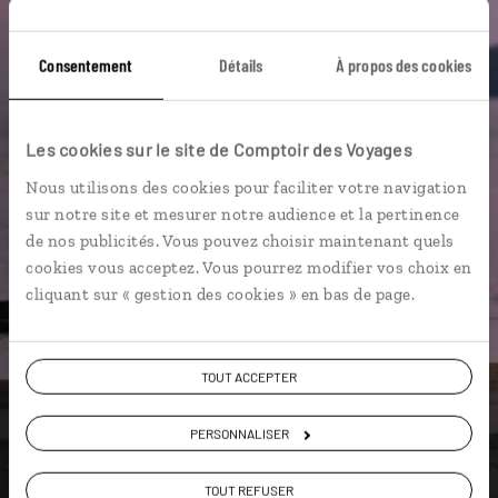
Ils sauront organiser votre itinéraire au plus
près de vos envies et de la réalité du pays.
Consentement
Détails
À propos des cookies
Échangez en face à face ou depuis nos studios
connectés en agence, mais aussi par email ou
téléphone.
Les cookies sur le site de Comptoir des Voyages
Vous gardez le même interlocuteur avant,
Nous utilisons des cookies pour faciliter votre navigation
pendant et après votre voyage.
sur notre site et mesurer notre audience et la pertinence
de nos publicités. Vous pouvez choisir maintenant quels
cookies vous acceptez. Vous pourrez modifier vos choix en
cliquant sur « gestion des cookies » en bas de page.
DEMANDER UN DEVIS
ou
TOUT ACCEPTER
Construisez votre voyage avec un spécialiste Sao
Tomé et Principe
PERSONNALISER
01 84 75 16 66
TOUT REFUSER