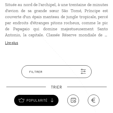
Située au nord de l'archipel, à une trentaine de minutes
d'avion de sa grande sœur São Tomé, Príncipe est
couverte d'un épais manteau de jungle tropicale, percé
par endroits d'étranges pitons rocheux, comme le pic
de Papagaio qui domine majestueusement Santo
Antonio, la capitale. Classée Réserve mondiale de la
biosphère par l'UNESCO, en raison de son incroyable
Lire plus
richesse écologique qui lui vaut le surnom de «
Galápagos de l'Afrique », Príncipe est un paradis pour la
randonnée, avec des paysages intacts où vous ne
croiserez aucun touriste. Sur les innombrables petites
plages isolées de l'île, vous n'aurez pas à faire beaucoup
FILTRER
d'efforts pour jouer à Robinson Crusoé.
TRIER
POPULARITÉ