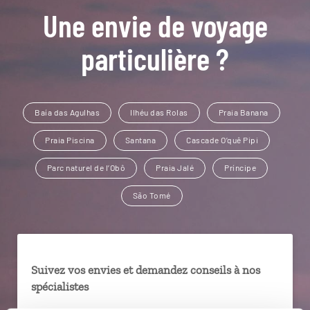
Une envie de voyage
particulière ?
Baía das Agulhas
Ilhéu das Rolas
Praia Banana
Praia Piscina
Santana
Cascade O’quê Pipi
Parc naturel de l’Obô
Praia Jalé
Príncipe
São Tomé
Suivez vos envies et demandez conseils à nos
spécialistes