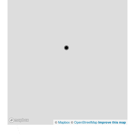
Mapbox
©
Mapbox
©
OpenStreetMap
Improve this map