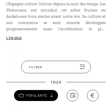
l’Espagne cultive l’olivier depuis la nuit des temps. Les
Phéniciens ont introduit cet arbre fruitier en
Andalousie trois siècles avant notre ère. Sa culture et
son commerce se sont ensuite développés
progressivement mais l’accélération la plus
importante s’est produite depuis l’entrée de l’Espagne
Lire plus
dans l’Union Européenne, en 1986. Le succès de l’huile
d’olive espagnole n’est pas seulement quantitatif, il est
aussi lié à sa qualité, consacrée par 27 appellations
d’origines dont la plupart se trouvent en Andalousie,
notamment autour de Jaén et de Cordoue, et
FILTRER
quelques-unes en Catalogne, entre la Costa Brava, la
Costa Dorada et Lérida.
TRIER
POPULARITÉ