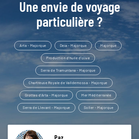
Une envie de voyage
particulière ?
Arta - Majorque
Deia - Majorque
Majorque
Production d’huile d’olive
Serra de Tramuntana - Majorque
Chartreuse Royale de Valldemossa - Majorque
Grottes d'Arta - Majorque
Mer Méditerranée
Serra de Llevant - Majorque
Soller - Majorque
Paz,