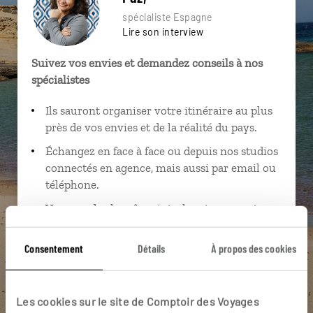
spécialiste Espagne
Lire son interview
Suivez vos envies et demandez conseils à nos
spécialistes
Ils sauront organiser votre itinéraire au plus
près de vos envies et de la réalité du pays.
Échangez en face à face ou depuis nos studios
connectés en agence, mais aussi par email ou
téléphone.
Vous gardez le même interlocuteur avant,
pendant et après votre voyage.
Consentement
Détails
À propos des cookies
DEMANDER UN DEVIS
Les cookies sur le site de Comptoir des Voyages