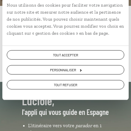
Nous utilisons des cookies pour faciliter votre navigation
ou
sur notre site et mesurer notre audience et la pertinence
Construisez votre voyage avec un spécialiste Espagne
de nos publicités. Vous pouvez choisir maintenant quels
01 85 08 10 48
cookies vous acceptez. Vous pourrez modifier vos choix en
cliquant sur « gestion des cookies » en bas de page.
Du lundi au samedi de 09h30 à 18h30
TOUT ACCEPTER
PERSONNALISER
TOUT REFUSER
Luciole,
l'appli qui vous guide en Espagne
L’itinéraire vers votre
parador
en 1