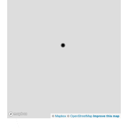
Mapbox
©
Mapbox
©
OpenStreetMap
Improve this map