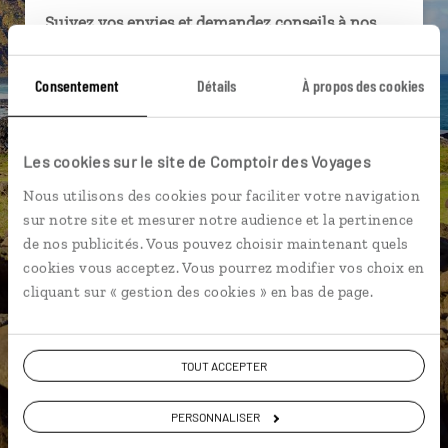
Suivez vos envies et demandez conseils à nos
spécialistes
Consentement
Détails
À propos des cookies
Ils sauront organiser votre itinéraire au plus
près de vos envies et de la réalité du pays.
Échangez en face à face ou depuis nos studios
Les cookies sur le site de Comptoir des Voyages
connectés en agence, mais aussi par email ou
téléphone.
Nous utilisons des cookies pour faciliter votre navigation
sur notre site et mesurer notre audience et la pertinence
Vous gardez le même interlocuteur avant,
de nos publicités. Vous pouvez choisir maintenant quels
pendant et après votre voyage.
cookies vous acceptez. Vous pourrez modifier vos choix en
cliquant sur « gestion des cookies » en bas de page.
DEMANDER UN DEVIS
TOUT ACCEPTER
ou
PERSONNALISER
Construisez votre voyage avec un spécialiste Chili