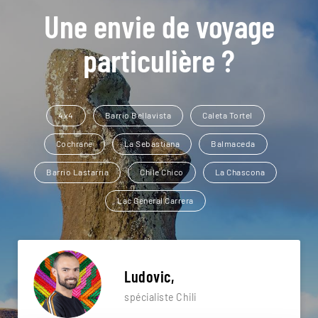
Une envie de voyage
particulière ?
4x4
Barrio Bellavista
Caleta Tortel
Cochrane
La Sebastiana
Balmaceda
Barrio Lastarria
Chile Chico
La Chascona
Lac General Carrera
Ludovic,
spécialiste Chili