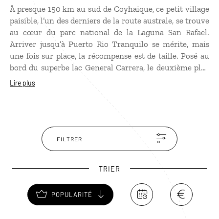
À presque 150 km au sud de Coyhaique, ce petit village
paisible, l’un des derniers de la route australe, se trouve
au cœur du parc national de la Laguna San Rafael.
Arriver jusqu’à Puerto Rio Tranquilo se mérite, mais
une fois sur place, la récompense est de taille. Posé au
bord du superbe lac General Carrera, le deuxième plus
grand lac d’Amérique du Sud, Puerto Rio Tranquilo
Lire plus
donne accès à deux trésors naturels, les Cathédrales de
Marbre et le glacier Exploradores, qui culmine à la base
du mont San Valentín.
FILTRER
TRIER
POPULARITÉ