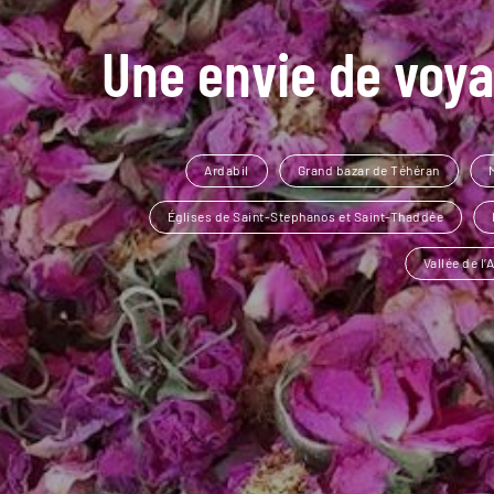
Une envie de voya
Ardabil
Grand bazar de Téhéran
Églises de Saint-Stephanos et Saint-Thaddée
Vallée de l’