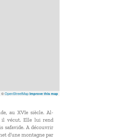
x
©
OpenStreetMap
Improve this map
de, au XVIe siècle. Al-
il vécut. Elle lui rend
 safavide. A découvrir
ommet d’une montagne par