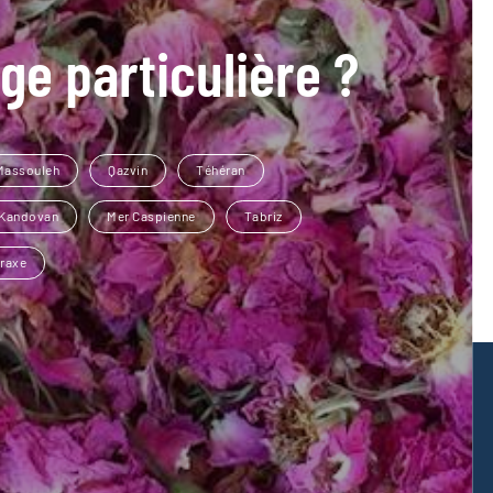
ge particulière ?
Massouleh
Qazvin
Téhéran
Kandovan
Mer Caspienne
Tabriz
Araxe