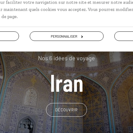
ur faciliter votre navigation sur notre site et mesurer notre audi
ir maintenant quels cookies vous acceptez. Vous pourrez modifier
 de page.
PERSONNALISER
Nos 6 idées de voyage
Iran
DÉCOUVRIR