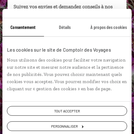
Suivez vos envies et demandez conseils à nos
spécialistes
Ils sauront organiser votre itinéraire au plus
Consentement
Détails
À propos des cookies
près de vos envies et de la réalité du pays.
Échangez en face à face ou depuis nos studios
Les cookies sur le site de Comptoir des Voyages
connectés en agence, mais aussi par email ou
téléphone.
Nous utilisons des cookies pour faciliter votre navigation
sur notre site et mesurer notre audience et la pertinence
Vous gardez le même interlocuteur avant,
de nos publicités. Vous pouvez choisir maintenant quels
pendant et après votre voyage.
cookies vous acceptez. Vous pourrez modifier vos choix en
cliquant sur « gestion des cookies » en bas de page.
DEMANDER UN DEVIS
TOUT ACCEPTER
ou
PERSONNALISER
Construisez votre voyage avec un spécialiste Iran