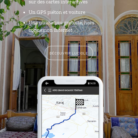
sur des cartes interactives
Un GPS piéton et voiture
Une utilisation gratuite, hors
connexion Internet
DÉCOUVRIR LUCIOLE