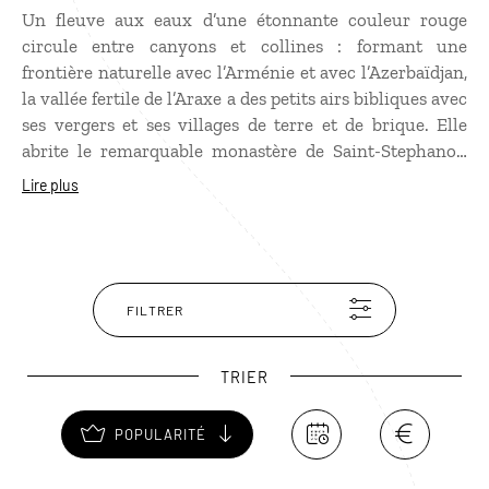
Un fleuve aux eaux d’une étonnante couleur rouge
circule entre canyons et collines : formant une
frontière naturelle avec l’Arménie et avec l’Azerbaïdjan,
la vallée fertile de l’Araxe a des petits airs bibliques avec
ses vergers et ses villages de terre et de brique. Elle
abrite le remarquable monastère de Saint-Stephanos,
un bijou d’architecture arménienne du XVIIe siècle.
Lire plus
Dans cette région reculée et peu fréquentée, l’accueil
est particulièrement amical, ajoutant encore au plaisir
de la balade.
FILTRER
TRIER
POPULARITÉ