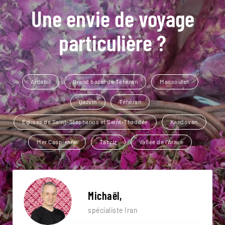
Une envie de voyage
particulière ?
Ardabil
Grand bazar de Téhéran
Massouleh
Qazvin
Téhéran
Églises de Saint-Stephanos et Saint-Thaddée
Kandovan
Mer Caspienne
Tabriz
Vallée de l’Araxe
Michaël,
spécialiste Iran