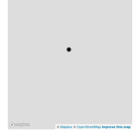
Mapbox
©
Mapbox
©
OpenStreetMap
Improve this map