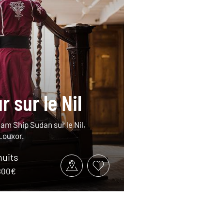
 sur le Nil
am Ship Sudan sur le Nil,
Louxor.
nuits
4800€