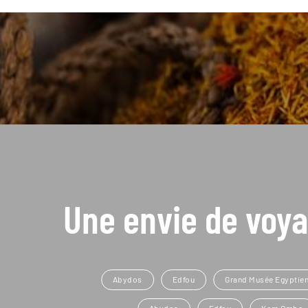
Une envie de voya
Abydos
Edfou
Grand Musée Egyptie