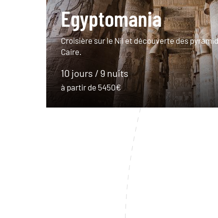
Egyptomania
Croisière sur le Nil et découverte des pyrami
Caire.
10 jours / 9 nuits
à partir de 5450€