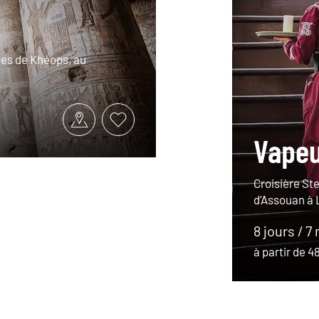
des de Khéops, au
Vapeur
Croisière Ste
d’Assouan à 
8 jours / 7 
à partir de 