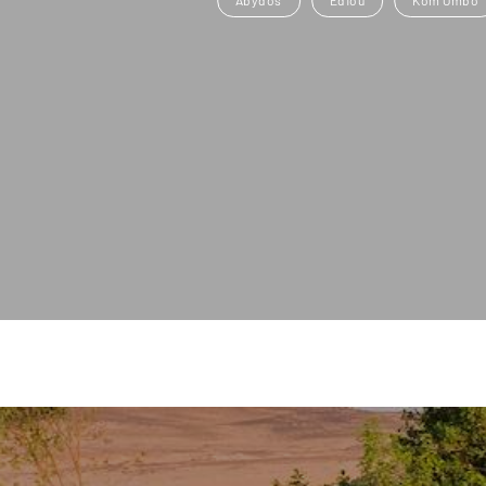
Abydos
Edfou
Kom Ombo