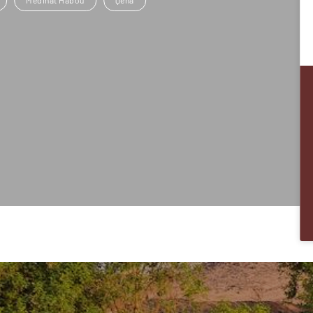
Medinat Habou
Qena