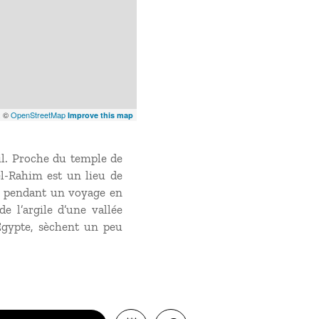
x
©
OpenStreetMap
Improve this map
Nil. Proche du temple de
l-Rahim est un lieu de
le pendant un
voyage en
e l’argile d’une vallée
’Égypte, sèchent un peu