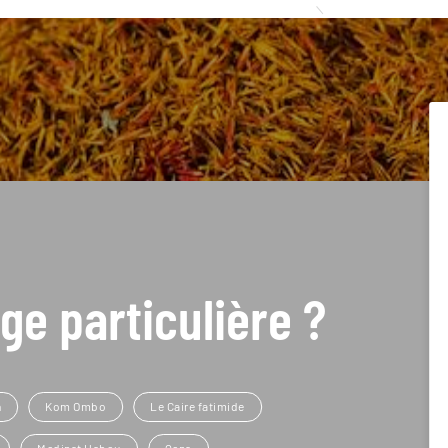
ge particulière ?
n
Kom Ombo
Le Caire fatimide