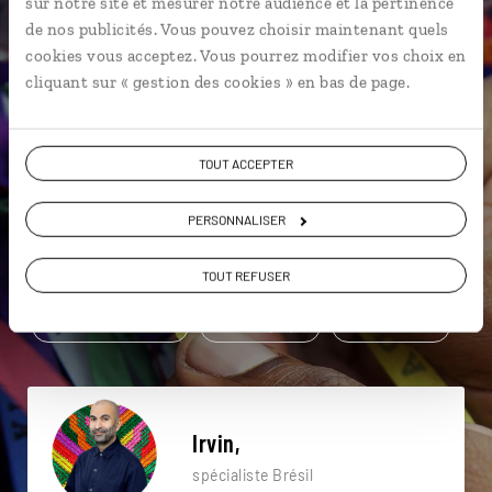
sur notre site et mesurer notre audience et la pertinence
de nos publicités. Vous pouvez choisir maintenant quels
Une envie de voyage
cookies vous acceptez. Vous pourrez modifier vos choix en
cliquant sur « gestion des cookies » en bas de page.
particulière ?
TOUT ACCEPTER
Forêt de Tijuca
Rio de Janeiro
Ipanema
PERSONNALISER
Pain de sucre
Corcovado
TOUT REFUSER
Quartier de Copacabana
Chute d'eau
Cidade Maravilhosa
Foz do Iguaçu
Pain de sucre
Irvin,
spécialiste Brésil