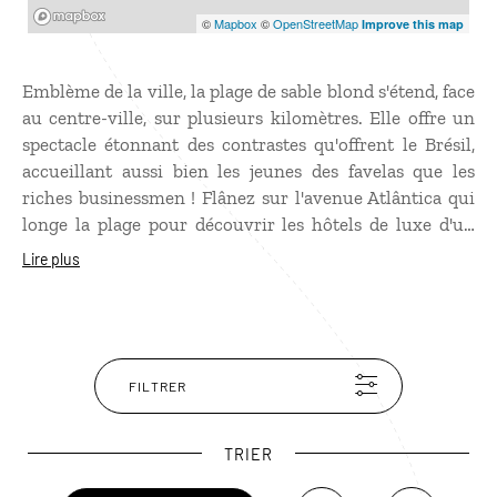
Mapbox
©
Mapbox
©
OpenStreetMap
Improve this map
Emblème de la ville, la plage de sable blond s'étend, face
au centre-ville, sur plusieurs kilomètres. Elle offre un
spectacle étonnant des contrastes qu'offrent le Brésil,
accueillant aussi bien les jeunes des favelas que les
riches businessmen ! Flânez sur l'avenue Atlântica qui
longe la plage pour découvrir les hôtels de luxe d'un
côté, et les activités de plage de l'autre : football, beach-
Lire plus
volley, capoeira, orchestres de samba... et culte du corps
! Découvrez ensuite les autres plages de Rio : 24 au total
dont Ipanema et Leblon. Prolongez votre découverte de
Rio en prenant de la hauteur pour admirer les
célébrissimes Christ Rédempteur et Pain de Sucre.
FILTRER
TRIER