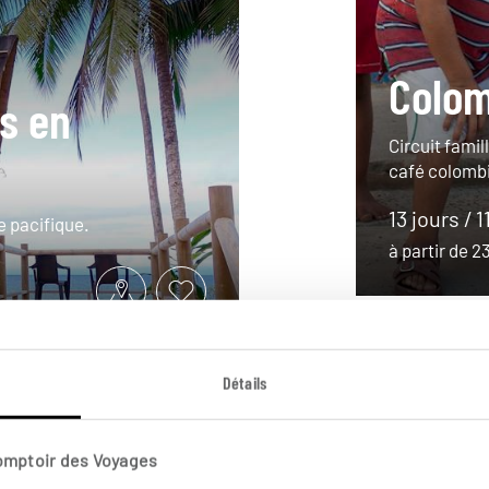
Colom
s en
Circuit famil
café colomb
13 jours / 1
 pacifique.
à partir de 
Détails
Comptoir des Voyages