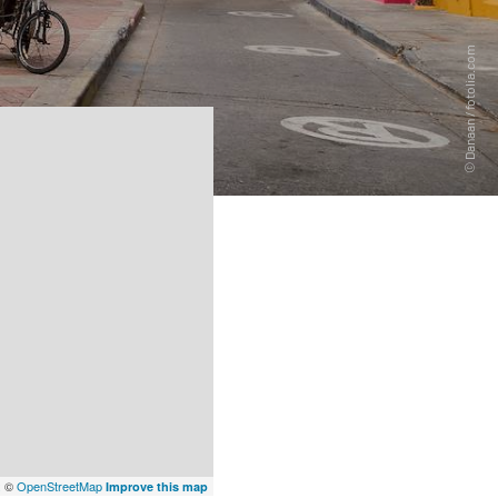
x
©
OpenStreetMap
Improve this map