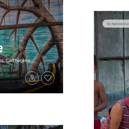
En famille C
e
ona, Carthagène…