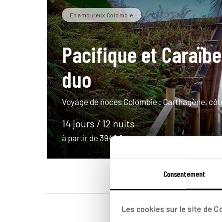
En amoureux Colombie
Pacifique et Caraïbe
duo
Voyage de noces Colombie : Carthagène, côte
14 jours / 12 nuits
à partir de 3940€
Consentement
Les cookies sur le site de 