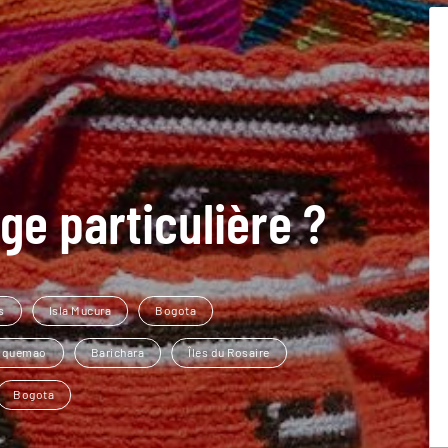
ge particulière ?
s
Isla Mucura
Bogota
loquemao
Barichara
Îles du Rosaire
Bogota