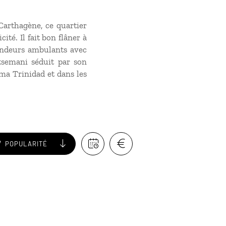
Carthagène, ce quartier
ité. Il fait bon flâner à
 vendeurs ambulants avec
etsemani séduit par son
ma Trinidad et dans les
POPULARITÉ