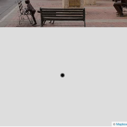
©
Mapbo