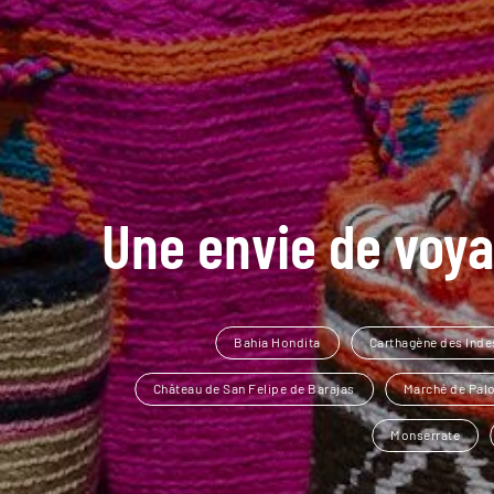
Une envie de voya
Bahia Hondita
Carthagène des Inde
Château de San Felipe de Barajas
Marché de Pa
Monserrate