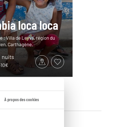
bia loca loca
le : Villa de Leyva, région du
ien, Carthagène.
1 nuits
2310€
À propos des cookies