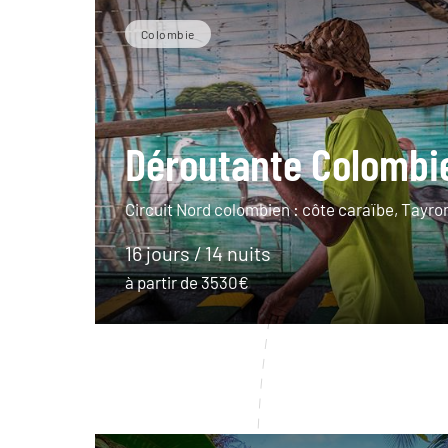
Colombie
Déroutante Colombi
Circuit Nord colombien : côte caraïbe, Tayr
16 jours / 14 nuits
à partir de 3530€