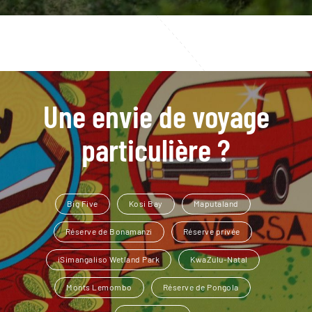
Une envie de voyage
particulière ?
Big Five
Kosi Bay
Maputaland
Réserve de Bonamanzi
Réserve privée
iSimangaliso Wetland Park
KwaZulu-Natal
Monts Lemombo
Réserve de Pongola