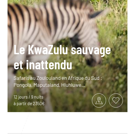
Le KwaZulu sauvage
et inattendu
Safaris au Zoulouland en Afrique du Sud :
Pongola, Maputaland, Hluhluwe…
12 jours / 9 nuits
à partir de 2350€