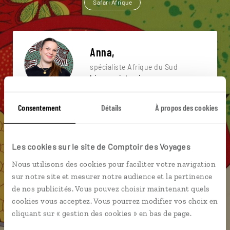
Safari Afrique
Anna,
spécialiste Afrique du Sud
Lire son interview
Suivez vos envies et demandez conseils à nos
Consentement
Détails
À propos des cookies
spécialistes
Ils sauront organiser votre itinéraire au plus
Les cookies sur le site de Comptoir des Voyages
près de vos envies et de la réalité du pays.
Nous utilisons des cookies pour faciliter votre navigation
Échangez en face à face ou depuis nos studios
sur notre site et mesurer notre audience et la pertinence
connectés en agence, mais aussi par email ou
de nos publicités. Vous pouvez choisir maintenant quels
téléphone.
cookies vous acceptez. Vous pourrez modifier vos choix en
Vous gardez le même interlocuteur avant,
cliquant sur « gestion des cookies » en bas de page.
pendant et après votre voyage.