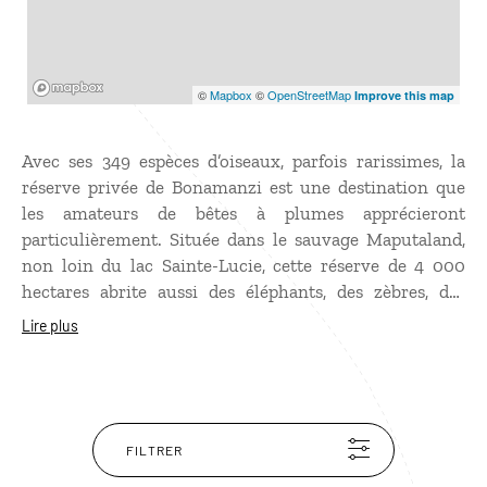
Mapbox
©
Mapbox
©
OpenStreetMap
Improve this map
Avec ses 349 espèces d’oiseaux, parfois rarissimes, la
réserve privée de Bonamanzi est une destination que
les amateurs de bêtes à plumes apprécieront
particulièrement. Située dans le sauvage Maputaland,
non loin du lac Sainte-Lucie, cette réserve de 4 000
hectares abrite aussi des éléphants, des zèbres, des
girafes, des antilopes et des crocodiles, à observer lors
Lire plus
d’un safari nocturne ou à l’aube. Il est également
agréable de se balader sur les sentiers à travers la
brousse, sans risquer de croiser des animaux
dangereux.
FILTRER