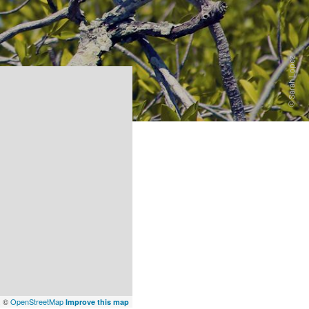
x
©
OpenStreetMap
Improve this map