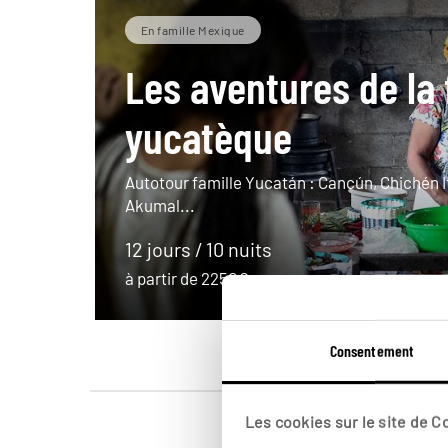
En famille Mexique
Les aventures de la 
yucatèque
Autotour famille Yucatán : Cancún, Chichén I
Akumal...
12 jours / 10 nuits
à partir de 2250€
Consentement
Les cookies sur le site de 