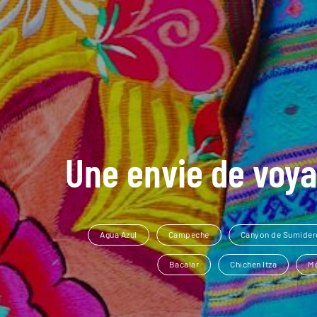
Une envie de voya
Agua Azul
Campeche
Canyon de Sumider
Bacalar
Chichen Itza
Me