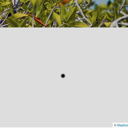
©
Mapbo