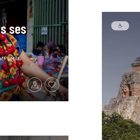
s ses
r Puebla,