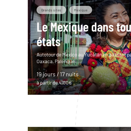
Grands sites
Mexique
Le Mexique dans tou
états
Autotour de Mexico au Yucatán en passant pa
Oaxaca, Palenque...
19 jours / 17 nuits
à partir de 4100€