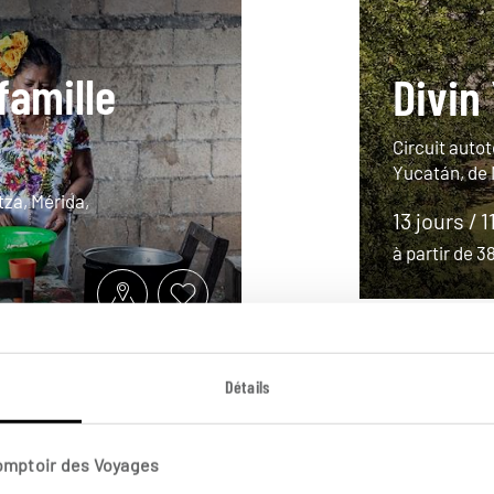
famille
Divin
Circuit auto
Yucatán, de 
tza, Mérida,
13 jours / 1
à partir de 
Détails
Comptoir des Voyages