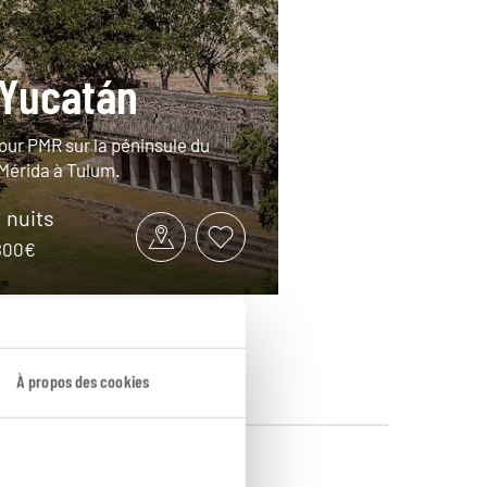
 Yucatán
tour PMR sur la péninsule du
Mérida à Tulum.
1 nuits
3800€
À propos des cookies