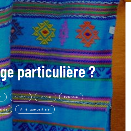
ge particulière ?
o
Akumal
Cancun
Celestun
rida
Amérique centrale