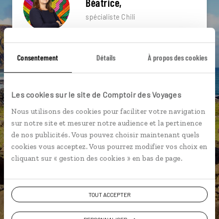
Béatrice,
spécialiste Chili
Suivez vos envies et demandez conseils à nos
spécialistes
Consentement
Détails
À propos des cookies
Ils sauront organiser votre itinéraire au plus
près de vos envies et de la réalité du pays.
Les cookies sur le site de Comptoir des Voyages
Échangez en face à face ou depuis nos studios
Nous utilisons des cookies pour faciliter votre navigation
connectés en agence, mais aussi par email ou
sur notre site et mesurer notre audience et la pertinence
téléphone.
de nos publicités. Vous pouvez choisir maintenant quels
Vous gardez le même interlocuteur avant,
cookies vous acceptez. Vous pourrez modifier vos choix en
pendant et après votre voyage.
cliquant sur « gestion des cookies » en bas de page.
TOUT ACCEPTER
DEMANDER UN DEVIS