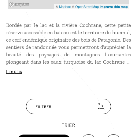
Mapbox
©
Mapbox
©
OpenStreetMap
Improve this map
Bordée par le lac et la rivière Cochrane, cette petite
réserve accessible en bateau est le territoire du huemul,
ce cerf endémique originaire des bois de Patagonie. Des
sentiers de randonnée vous permettront d’apprécier la
beauté des paysages de montagnes luxuriantes
plongeant dans les eaux turquoise du lac Cochrane et
d’apercevoir les cervidés qui font l’objet d’un
Lire plus
programme de conservation.
FILTRER
TRIER