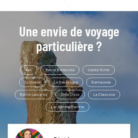
Une envie de voyage
particulière ?
4x4
Barrio Bellavista
Caleta Tortel
Cochrane
La Sebastiana
Balmaceda
Barrio Lastarria
Chile Chico
La Chascona
Lac General Carrera