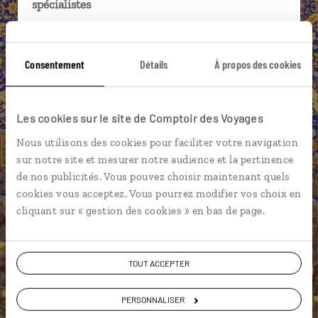
spécialistes
Ils sauront organiser votre itinéraire au plus
près de vos envies et de la réalité du pays.
Consentement
Détails
À propos des cookies
Échangez en face à face ou depuis nos studios
connectés en agence, mais aussi par email ou
téléphone.
Les cookies sur le site de Comptoir des Voyages
Vous gardez le même interlocuteur avant,
Nous utilisons des cookies pour faciliter votre navigation
pendant et après votre voyage.
sur notre site et mesurer notre audience et la pertinence
de nos publicités. Vous pouvez choisir maintenant quels
cookies vous acceptez. Vous pourrez modifier vos choix en
cliquant sur « gestion des cookies » en bas de page.
DEMANDER UN DEVIS
ou
TOUT ACCEPTER
Construisez votre voyage avec un spécialiste
Ouzbekistan
PERSONNALISER