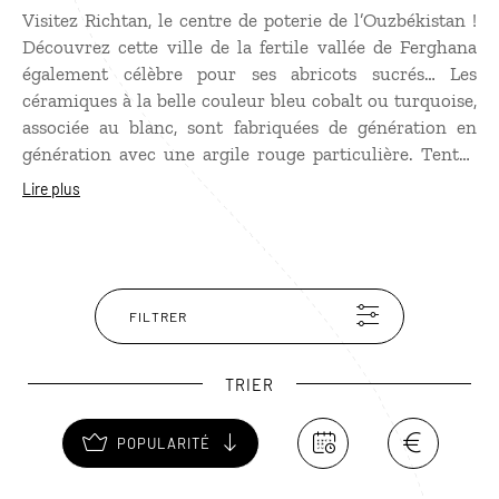
Visitez Richtan, le centre de poterie de l’Ouzbékistan !
Découvrez cette ville de la fertile vallée de Ferghana
également célèbre pour ses abricots sucrés… Les
céramiques à la belle couleur bleu cobalt ou turquoise,
associée au blanc, sont fabriquées de génération en
génération avec une argile rouge particulière. Tentez
de percez les secrets de glaçures et de colorants des
Lire plus
artisans ! Les motifs végétaux sont majoritairement
utilisés. Faites votre choix entre les bols, les plats, les
cruches ou les théières… Visitez les ateliers et admirez
le tour de main des potiers. Et amusez-vous à comparer
les différentes figurines de Nasrudin, le sage local d’Asie
FILTRER
centrale.
TRIER
POPULARITÉ