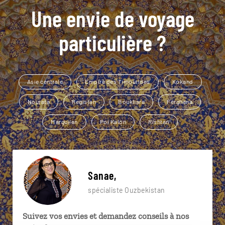
Une envie de voyage
particulière ?
Asie centrale
Empire des Timourides
Kokand
Nourata
Registan
Boukhara
Ferghana
Marguilan
Poi Kalon
Rishtan
Sanae,
spécialiste Ouzbekistan
Suivez vos envies et demandez conseils à nos