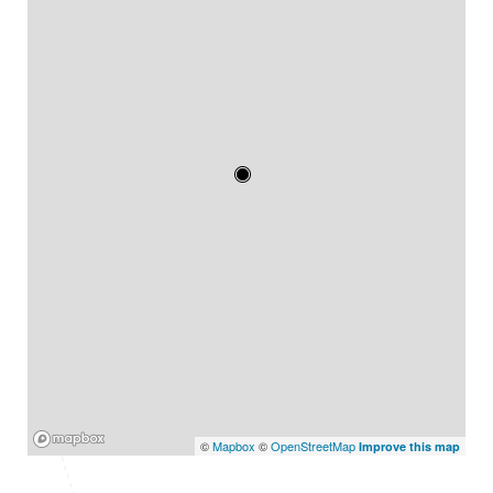
Mapbox
©
Mapbox
©
OpenStreetMap
Improve this map