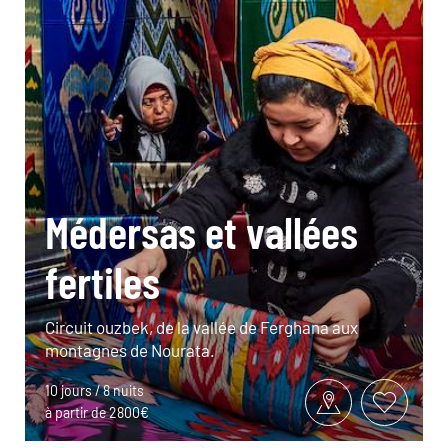
Médersas et vallées
fertiles
Circuit ouzbek, de la vallée de Ferghana aux
montagnes de Nourata.
10 jours / 8 nuits
à partir de 2800€