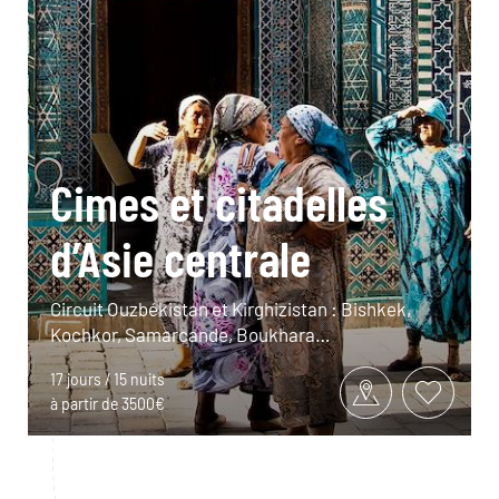
Cimes et citadelles
d’Asie centrale
Circuit Ouzbékistan et Kirghizistan : Bishkek,
Kochkor, Samarcande, Boukhara…
17 jours / 15 nuits
à partir de 3500€