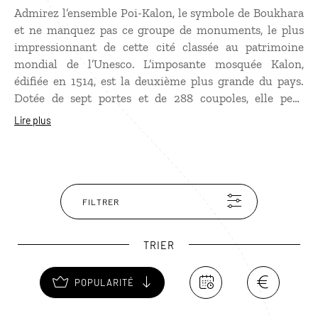
Admirez l’ensemble Poi-Kalon, le symbole de Boukhara
et ne manquez pas ce groupe de monuments, le plus
impressionnant de cette cité classée au patrimoine
mondial de l’Unesco. L’imposante mosquée Kalon,
édifiée en 1514, est la deuxième plus grande du pays.
Dotée de sept portes et de 288 coupoles, elle peut
accueillir jusqu’à 10 000 fidèles. Les céramiques
Lire plus
brillent de mille bleus ! Le célèbre minaret, haut de 48
mètres, en briques de terre cuite, est bien plus ancien.
Édifié en 1127, il a survécu au passage du redoutable
Gengis Khan ! On l’appelle aussi “tour de la mort” :
jusqu’en 1884, on précipitait les criminels et les épouses
FILTRER
infidèles du haut de son toit… En face se dresse
l’imposante madrasa Mir-Arab, la seule à être autorisée
TRIER
sous l’ère soviétique à dispenser un enseignement
religieux.
POPULARITÉ