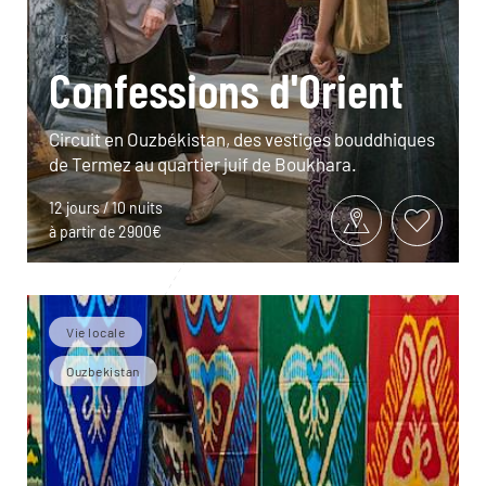
Confessions d'Orient
Circuit en Ouzbékistan, des vestiges bouddhiques
de Termez au quartier juif de Boukhara.
12 jours / 10 nuits
à partir de 2900€
Vie locale
Ouzbekistan