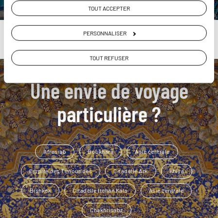
TOUT ACCEPTER
PERSONNALISER
TOUT REFUSER
Une envie de voyage
particulière ?
Afrasiab
Boukhara
Asie centrale
Empire des Timourides
Citadelle Ark
Khiva
Bishkek
Citadelle Itchan Kala
Asie centrale
Chakhrisabz