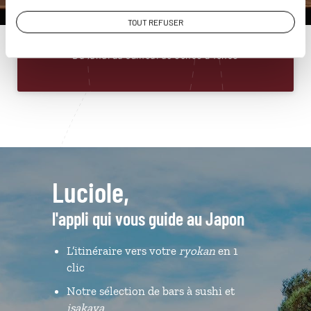
01 86 95 65 28
TOUT REFUSER
Du lundi au samedi de 09h30 à 18h30
Luciole,
l'appli qui vous guide au Japon
L’itinéraire vers votre
ryokan
en 1
clic
Notre sélection de bars à sushi et
isakaya