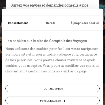
Suivez vos envies et demandez conseils à nos
spécialistes
Ils sauront organiser votre itinéraire au plus
Consentement
Détails
À propos des cookies
près de vos envies et de la réalité du pays.
Échangez en face à face ou depuis nos studios
connectés en agence, mais aussi par email ou
Les cookies sur le site de Comptoir des Voyages
téléphone.
Nous utilisons des cookies pour faciliter votre navigation
Vous gardez le même interlocuteur avant,
sur notre site et mesurer notre audience et la pertinence
pendant et après votre voyage.
de nos publicités. Vous pouvez choisir maintenant quels
cookies vous acceptez. Vous pourrez modifier vos choix en
cliquant sur « gestion des cookies » en bas de page.
DEMANDER UN DEVIS
TOUT ACCEPTER
ou
PERSONNALISER
Construisez votre voyage avec un spécialiste Japon