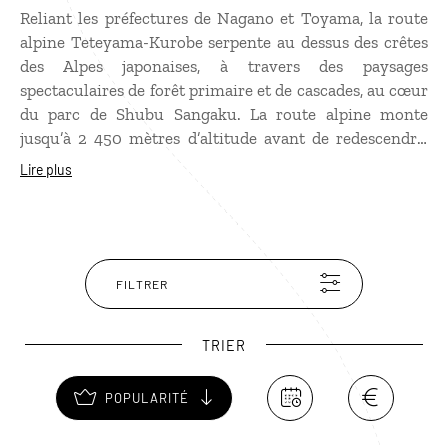
Reliant les préfectures de Nagano et Toyama, la route
alpine Teteyama-Kurobe serpente au dessus des crêtes
des Alpes japonaises, à travers des paysages
spectaculaires de forêt primaire et de cascades, au cœur
du parc de Shubu Sangaku. La route alpine monte
jusqu’à 2 450 mètres d’altitude avant de redescendre,
passant par différents points d’intérêt. Les plus célèbres
Lire plus
sont le Yuki-no-Otani, ces impressionnants murs de
neige qui s’élèvent jusqu’à 20 m de haut, et le Kurobe
Dam, le plus grand barrage du pays.
FILTRER
TRIER
POPULARITÉ