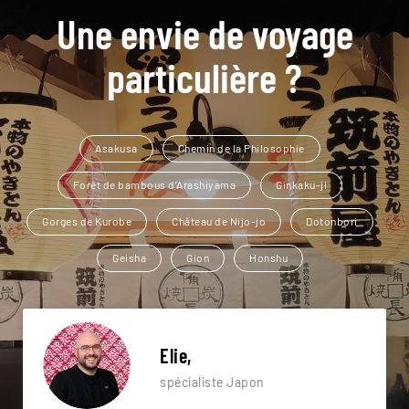
Une envie de voyage
particulière ?
Asakusa
Chemin de la Philosophie
Forêt de bambous d'Arashiyama
Ginkaku-ji
Gorges de Kurobe
Château de Nijo-jo
Dotonbori
Geisha
Gion
Honshu
Elie,
spécialiste Japon