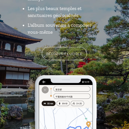
Les plus beaux temples et
sanctuaires géolocalisés
L'album souvenirs à composer
vous-même
DÉCOUVRIR LUCIOLE