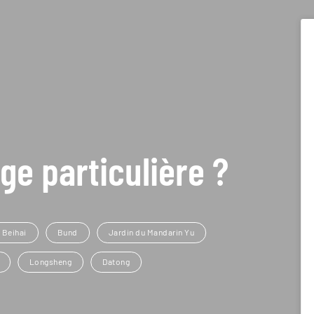
ge particulière ?
 Beihai
Bund
Jardin du Mandarin Yu
Longsheng
Datong