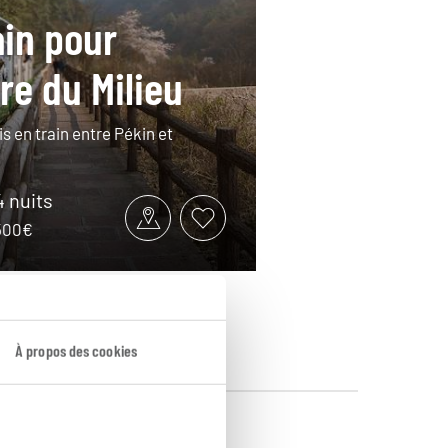
ain pour
re du Milieu
is en train entre Pékin et
4 nuits
3500€
À propos des cookies