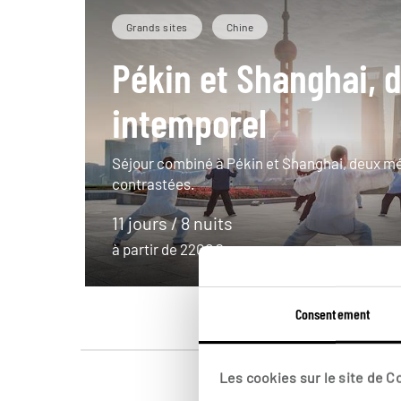
Grands sites
Chine
Pékin et Shanghai, 
intemporel
Séjour combiné à Pékin et Shanghai, deux m
contrastées.
11 jours / 8 nuits
à partir de 2200€
Consentement
Les cookies sur le site de 