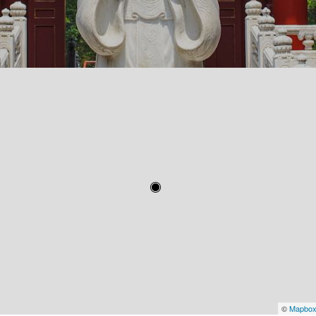
©
Mapbo