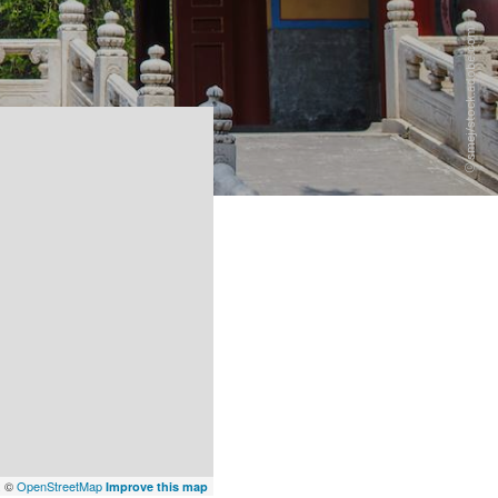
x
©
OpenStreetMap
Improve this map