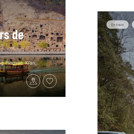
En train
rs de
g, Pingyao, Xi’an.