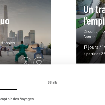
Un tr
duo
l’empi
Circuit chino
Canton.
étropoles
17 jours / 1
à partir de 
Détails
Comptoir des Voyages