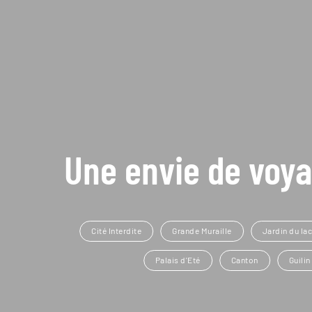
Une envie de voya
Cité Interdite
Grande Muraille
Jardin du lac
Palais d'Eté
Canton
Guilin