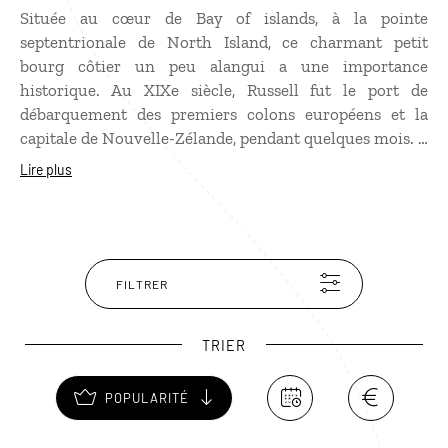
Située au cœur de Bay of islands, à la pointe
septentrionale de North Island, ce charmant petit
bourg côtier un peu alangui a une importance
historique. Au XIXe siècle, Russell fut le port de
débarquement des premiers colons européens et la
capitale de Nouvelle-Zélande, pendant quelques mois. Il
reste certains édifices de cette période comme
Lire plus
Pompallier House, la première mission catholique de la
ville, Christ Church, l’hôtel du duc de Marlborough ou
encore le commissariat de police. Mais l’attrait
principal de Russell est sa superbe plage donnant sur la
baie de Kororareka. De la ville, il est facile d’organiser
FILTRER
des excursions en bateau dans Bay of islands ou des
randonnées sur la côte.
TRIER
POPULARITÉ