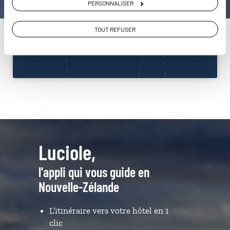
PERSONNALISER
Nouvelle-Zélande
01 86 95 65 46
TOUT REFUSER
Du lundi au samedi de 09h30 à 18h30
Luciole,
l'appli qui vous guide en
Nouvelle-Zélande
L’itinéraire vers votre hôtel en 1
clic