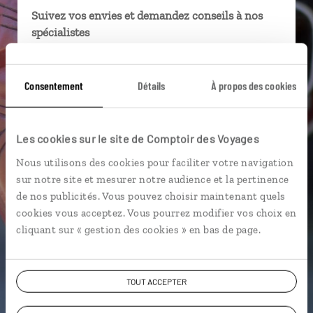
Suivez vos envies et demandez conseils à nos
spécialistes
Ils sauront organiser votre itinéraire au plus
près de vos envies et de la réalité du pays.
Consentement
Détails
À propos des cookies
Échangez en face à face ou depuis nos studios
connectés en agence, mais aussi par email ou
téléphone.
Les cookies sur le site de Comptoir des Voyages
Vous gardez le même interlocuteur avant,
Nous utilisons des cookies pour faciliter votre navigation
pendant et après votre voyage.
sur notre site et mesurer notre audience et la pertinence
de nos publicités. Vous pouvez choisir maintenant quels
cookies vous acceptez. Vous pourrez modifier vos choix en
cliquant sur « gestion des cookies » en bas de page.
DEMANDER UN DEVIS
TOUT ACCEPTER
ou
Construisez votre voyage avec un spécialiste