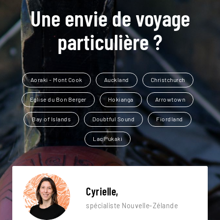
Une envie de voyage
particulière ?
Aoraki - Mont Cook
Auckland
Christchurch
Eglise du Bon Berger
Hokianga
Arrowtown
Bay of Islands
Doubtful Sound
Fiordland
Lac Pukaki
Cyrielle,
spécialiste Nouvelle-Zélande