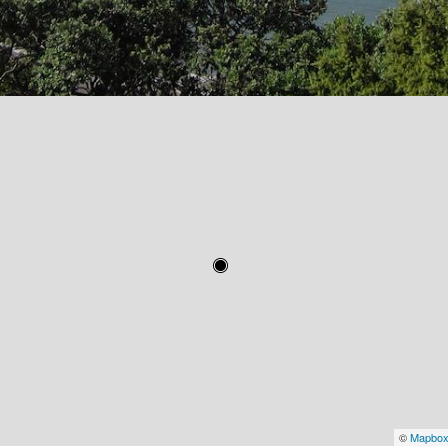
©
Mapbo