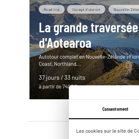
Road trip
Voyage d'une vie
Nouvelle-Zéla
La grande traversée
d'Aotearoa
Autotour complet en Nouvelle-Zélande : Fiord
Coast, Northland...
37 jours / 33 nuits
à partir de 7400€
Consentement
Les cookies sur le site de 