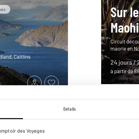
Sur l
nde
Maohi
Circuit déco
maorie en N
land, Caitlins
24 jours / 
à partir de 
Détails
Comptoir des Voyages