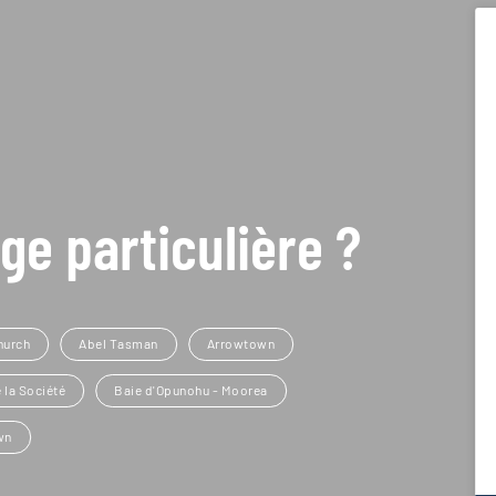
ge particulière ?
hurch
Abel Tasman
Arrowtown
 la Société
Baie d'Opunohu - Moorea
wn