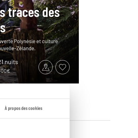
es traces des
s
uverte Polynésie et culture
ouvelle-Zélande.
21 nuits
8800€
À propos des cookies