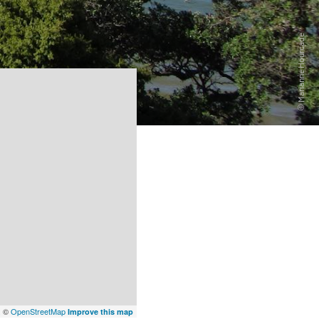
x
©
OpenStreetMap
Improve this map