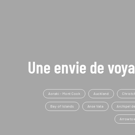
Une envie de voya
Aoraki - Mont Cook
Auckland
Christc
Bay of Islands
Anse Vata
Archipel de
Arrowto