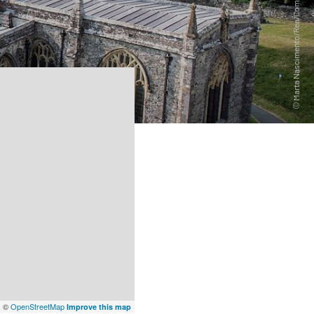
x
©
OpenStreetMap
Improve this map