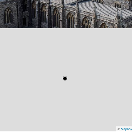
©
Mapbo