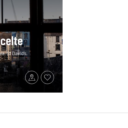
celte
a, St David’s,