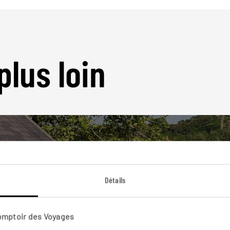
plus loin
Détails
Nos 5 idées de voyage
Pays de Galles
Comptoir des Voyages