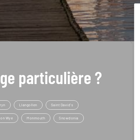
ge particulière ?
eryn
Llangollen
Saint David's
 on Wye
Monmouth
Snowdonia