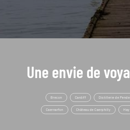
Une envie de voya
Brecon
Cardiff
Distillerie de Pend
Caernarfon
Château de Caerphilly
Hay