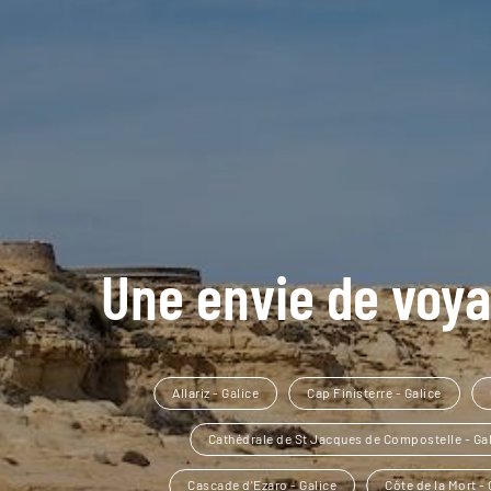
Une envie de voya
Allariz - Galice
Cap Finisterre - Galice
Cathédrale de St Jacques de Compostelle - Ga
Cascade d'Ezaro - Galice
Côte de la Mort - 