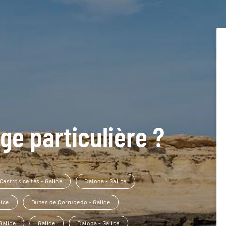
ge particulière ?
Castros celtes - Galice
Baiona - Galice
lice
Dunes de Corrubedo - Galice
Galice
Galice
Baiona - Galice