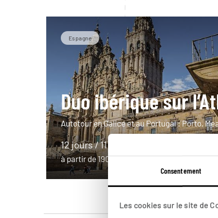
Espagne
Duo ibérique sur l’A
Autotour en Galice et au Portugal : Porto, M
12 jours / 11 nuits
à partir de 1900€
Consentement
Les cookies sur le site de 