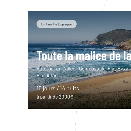
En famille Espagne
Toute la malice de la
Autotour en Galice : Compostelle, Rias Baxas,
Rias Altas…
15 jours / 14 nuits
à partir de 2000€