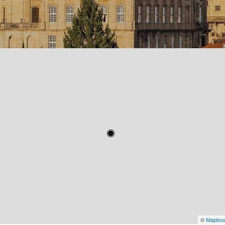
©
Mapbo