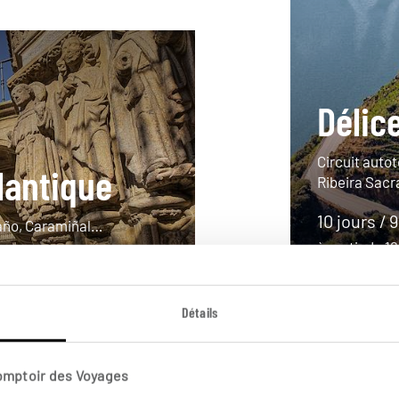
Délice
Circuit autot
tlantique
Ribeira Sacr
10 jours / 
eaño, Caramiñal…
à partir de 
Détails
Comptoir des Voyages