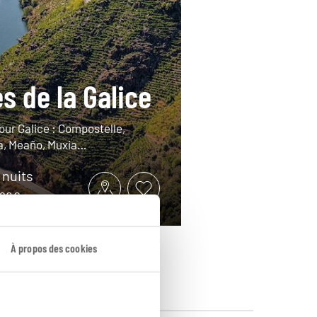
s de la Galice
our Galice : Compostelle,
a, Meaño, Muxia…
9 nuits
1680€
À propos des cookies