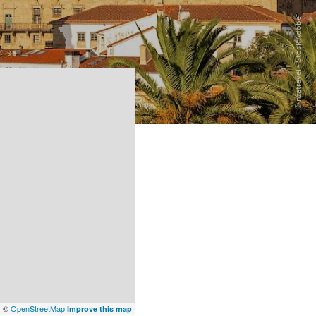
x
©
OpenStreetMap
Improve this map