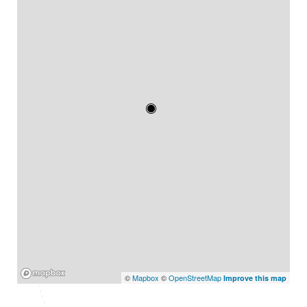
Mapbox
©
Mapbox
©
OpenStreetMap
Improve this map