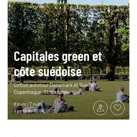
Capitales green et
côte suédoise
Circuit autotour Danemark et Suède :
Copenhague, Stockholm.
8 jours / 7 nuits
à partir de 1800€