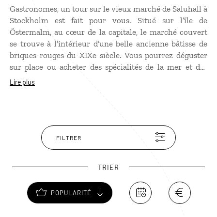
Gastronomes, un tour sur le vieux marché de Saluhall à
Stockholm est fait pour vous. Situé sur l’île de
Östermalm, au cœur de la capitale, le marché couvert
se trouve à l’intérieur d’une belle ancienne bâtisse de
briques rouges du XIXe siècle. Vous pourrez déguster
sur place ou acheter des spécialités de la mer et des
produits du terroir suédois. Saumon, harengs, viande
Lire plus
de renne ou d’élan séchée, fromage, champignons…
vous n’aurez que l’embarras du choix !
FILTRER
TRIER
POPULARITÉ