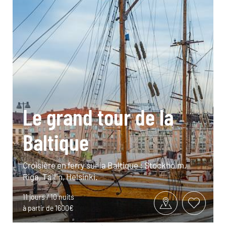
Le grand tour de la
Baltique
Croisière en ferry sur la Baltique : Stockholm,
Riga, Tallin, Helsinki.
11 jours / 10 nuits
à partir de 1600€