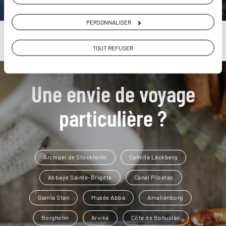
PERSONNALISER
TOUT REFUSER
Une envie de voyage
particulière ?
Archipel de Stockholm
Camilla Läckberg
Abbaye Sainte-Brigitte
Canal Pilsetas
Gamla Stan
Musée Abba
Amalienborg
Borgholm
Arvika
Côte de Bohuslän