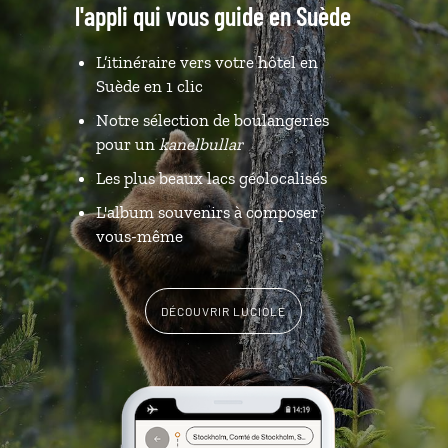
l'appli qui vous guide en Suède
L’itinéraire vers votre hôtel en
Suède en 1 clic
Notre sélection de boulangeries
pour un
kanelbullar
Les plus beaux lacs géolocalisés
L'album souvenirs à composer
vous-même
DÉCOUVRIR LUCIOLE