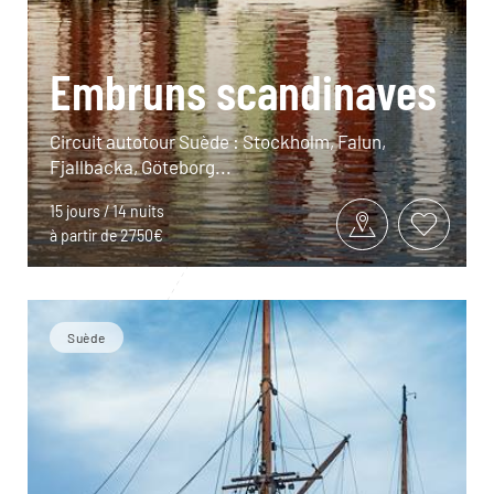
Embruns scandinaves
Circuit autotour Suède : Stockholm, Falun,
Fjallbacka, Göteborg...
15 jours / 14 nuits
à partir de 2750€
Suède