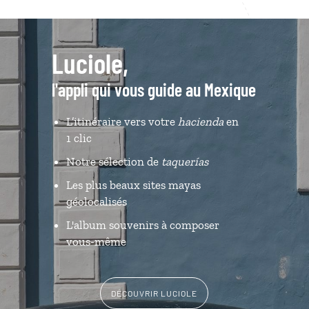
Luciole,
l'appli qui vous guide au Mexique
L’itinéraire vers votre
hacienda
en
1 clic
Notre sélection de
taquerías
Les plus beaux sites mayas
géolocalisés
L'album souvenirs à composer
vous-même
DÉCOUVRIR LUCIOLE