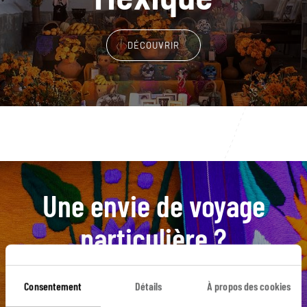
DÉCOUVRIR
Une envie de voyage
particulière ?
Consentement
Détails
À propos des cookies
Agua Azul
Campeche
Canyon de Sumidero