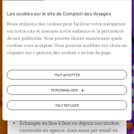
Cenote
Chiapas
Amérique centrale
Les cookies sur le site de Comptoir des Voyages
Cancun
Caraïbes
Chichen Itza
Nous utilisons des cookies pour faciliter votre navigation
Amérique centrale
sur notre site et mesurer notre audience et la pertinence
de nos publicités. Vous pouvez choisir maintenant quels
cookies vous acceptez. Vous pourrez modifier vos choix en
cliquant sur « gestion des cookies » en bas de page.
Amandine,
spécialiste Mexique
TOUT ACCEPTER
Suivez vos envies et demandez conseils à nos
PERSONNALISER
spécialistes
Ils sauront organiser votre itinéraire au plus
TOUT REFUSER
près de vos envies et de la réalité du pays.
Échangez en face à face ou depuis nos studios
connectés en agence, mais aussi par email ou