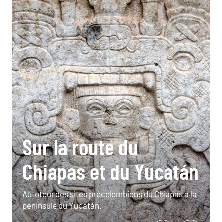
Sur la route du
Chiapas et du Yucatán
Autotour des sites précolombiens du Chiapas à la
péninsule du Yucatán.