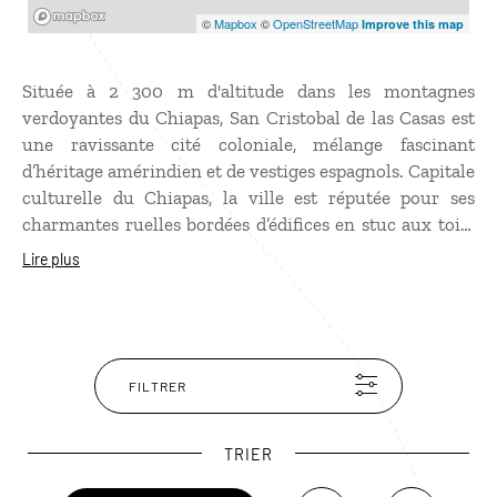
Mapbox
©
Mapbox
©
OpenStreetMap
Improve this map
Située à 2 300 m d'altitude dans les montagnes
verdoyantes du Chiapas, San Cristobal de las Casas est
une ravissante cité coloniale, mélange fascinant
d’héritage amérindien et de vestiges espagnols. Capitale
culturelle du Chiapas, la ville est réputée pour ses
charmantes ruelles bordées d’édifices en stuc aux toits
recouverts de tuiles rouges. Certaines églises, comme
Lire plus
Santo Domingo avec son intérieur d'inspiration rococo,
valent vraiment le détour. Mais si San Cristobal de las
Casas est une étape incontournable, c’est avant tout
pour la présence des Indiens tzeltals et tzotzils aux
costumes très colorés, qui animent les deux marchés de
FILTRER
la ville.
TRIER