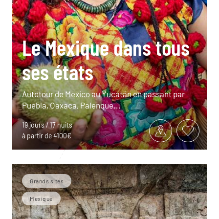
Le Mexique dans tous
ses états
Autotour de Mexico au Yucatán en passant par
Puebla, Oaxaca, Palenque...
19 jours / 17 nuits
à partir de 4100€
Grands sites
Mexique