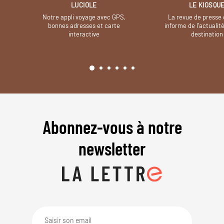
LUCIOLE
LE KIOSQU
Notre appli voyage avec GPS,
La revue de presse 
bonnes adresses et carte
informe de l’actualit
interactive
destination
Abonnez-vous à notre
newsletter