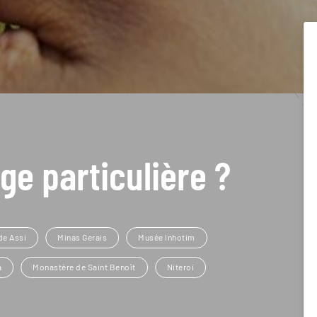
ge particulière ?
de Assi
Minas Gerais
Musée Inhotim
a
Monastère de Saint Benoît
Niteroi