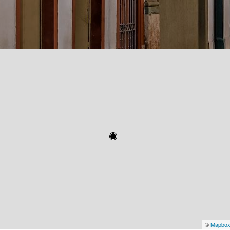
©
Mapbo