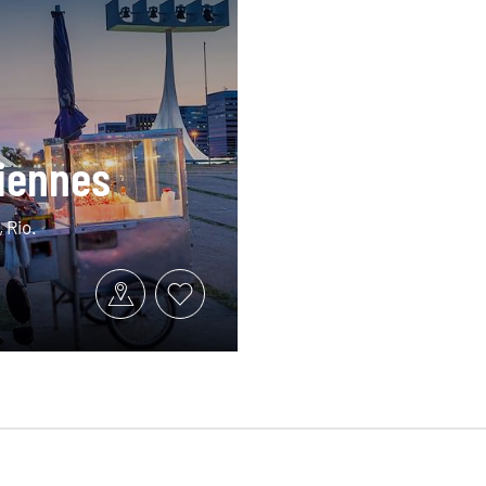
liennes
 Rio.