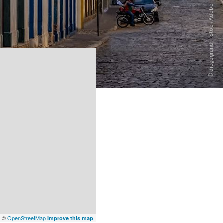
x
©
OpenStreetMap
Improve this map