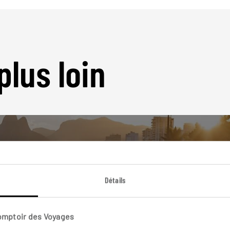
plus loin
Détails
Nos 11 idées de voyage
Brésil
Comptoir des Voyages