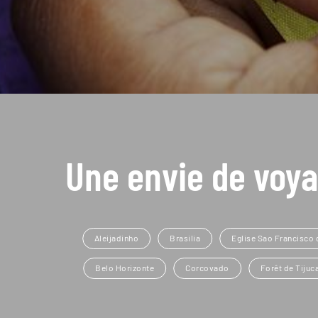
Une envie de voya
Aleijadinho
Brasilia
Eglise Sao Francisco 
Belo Horizonte
Corcovado
Forêt de Tijuc