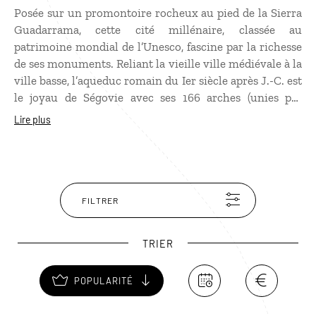
Posée sur un promontoire rocheux au pied de la Sierra
Guadarrama, cette cité millénaire, classée au
patrimoine mondial de l’Unesco, fascine par la richesse
de ses monuments. Reliant la vieille ville médiévale à la
ville basse, l’aqueduc romain du Ier siècle après J.-C. est
le joyau de Ségovie avec ses 166 arches (unies par
aucun mortier) de 28 m de haut. Dans la ville haute, il y
Lire plus
a beaucoup à voir : de la cathédrale gothique, au
quartier des chevaliers parsemé de palais et d’églises
baroque, en passant par l’Alcazar avec sa tour de 80 m
de haut qui semble s’élancer dans le vide. La vue y est à
couper le souffle.
FILTRER
TRIER
POPULARITÉ