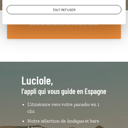
01 85 08 10 48
TOUT REFUSER
Du lundi au samedi de 09h30 à 18h30
Luciole,
l'appli qui vous guide en Espagne
L’itinéraire vers votre
parador
en 1
clic
Notre sélection de
bodegas
et bars
à
tapas