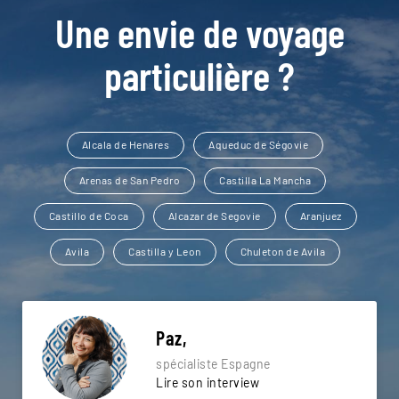
Une envie de voyage
particulière ?
Alcala de Henares
Aqueduc de Ségovie
Arenas de San Pedro
Castilla La Mancha
Castillo de Coca
Alcazar de Segovie
Aranjuez
Avila
Castilla y Leon
Chuleton de Avila
Paz,
spécialiste Espagne
Lire son interview