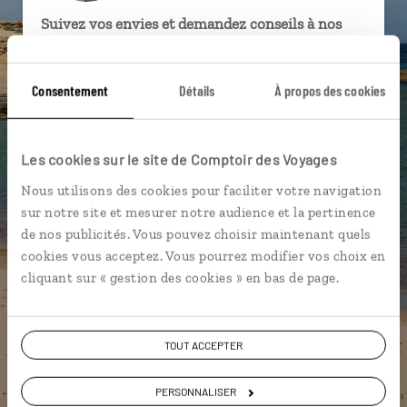
Suivez vos envies et demandez conseils à nos
spécialistes
Ils sauront organiser votre itinéraire au plus
Consentement
Détails
À propos des cookies
près de vos envies et de la réalité du pays.
Échangez en face à face ou depuis nos studios
Les cookies sur le site de Comptoir des Voyages
connectés en agence, mais aussi par email ou
téléphone.
Nous utilisons des cookies pour faciliter votre navigation
Vous gardez le même interlocuteur avant,
sur notre site et mesurer notre audience et la pertinence
pendant et après votre voyage.
de nos publicités. Vous pouvez choisir maintenant quels
cookies vous acceptez. Vous pourrez modifier vos choix en
cliquant sur « gestion des cookies » en bas de page.
DEMANDER UN DEVIS
TOUT ACCEPTER
ou
PERSONNALISER
Construisez votre voyage avec un spécialiste Espagne