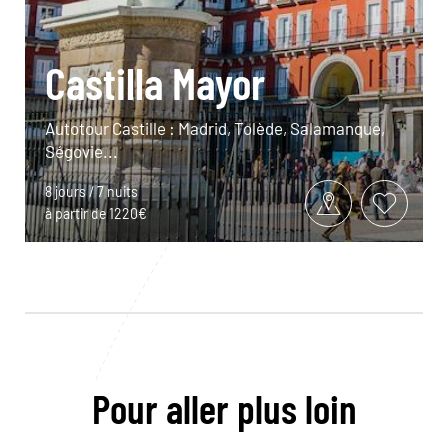
Castilla Mayor
Autotour Castille : Madrid, Tolède, Salamanque,
Ségovie...
8 jours / 7 nuits
à partir de 1220€
Pour aller plus loin