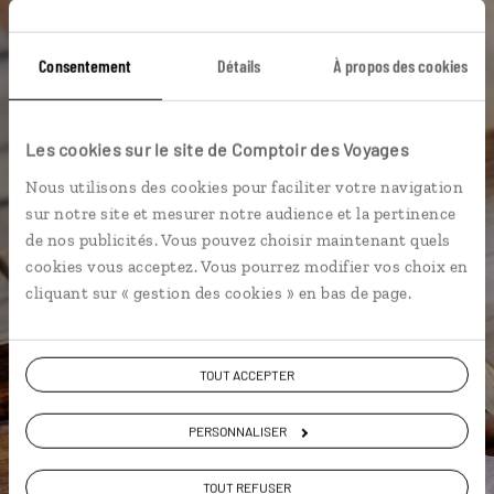
Une envie de voyage
Consentement
Détails
À propos des cookies
particulière ?
Les cookies sur le site de Comptoir des Voyages
Andong
Busan
Dongdaemun
Hongdae
Nous utilisons des cookies pour faciliter votre navigation
sur notre site et mesurer notre audience et la pertinence
Insadong
Baie écologique de Suncheon
Daegu
de nos publicités. Vous pouvez choisir maintenant quels
cookies vous acceptez. Vous pourrez modifier vos choix en
Gangnam
Île de Jeju
Jardin national de Suncheon
cliquant sur « gestion des cookies » en bas de page.
TOUT ACCEPTER
Clothilde,
spécialiste Corée du sud
PERSONNALISER
Suivez vos envies et demandez conseils à nos
TOUT REFUSER