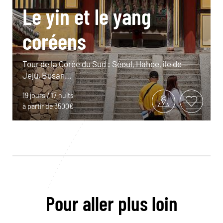
Le yin et le yang
coréens
Tour de la Corée du Sud : Séoul, Hahoe, île de
Jeju, Busan…
19 jours / 17 nuits
à partir de 3500€
Pour aller plus loin