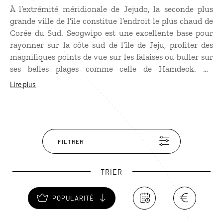
À l’extrémité méridionale de Jejudo, la seconde plus
grande ville de l’île constitue l’endroit le plus chaud de
Corée du Sud. Seogwipo est une excellente base pour
rayonner sur la côte sud de l’île de Jeju, profiter des
magnifiques points de vue sur les falaises ou buller sur
ses belles plages comme celle de Hamdeok. De
Seogwipo, vous atteindrez facilement les tunnels de
Lire plus
lave de Manjanggul, le plus longs du monde, qui
s’étirent sur plus de 10 kms, et les cascades
enchanteresses de Cheonjeyeon qui se déversent dans
un bassin à l’eau translucide.
FILTRER
TRIER
POPULARITÉ