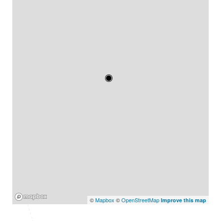
Mapbox
©
Mapbox
©
OpenStreetMap
Improve this map