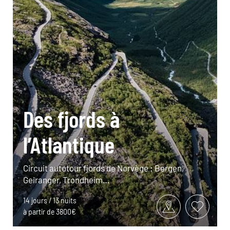
Des fjords à
l’Atlantique
Circuit autotour fjords de Norvège : Bergen,
Geiranger, Trondheim…
14 jours / 13 nuits
à partir de 3800€