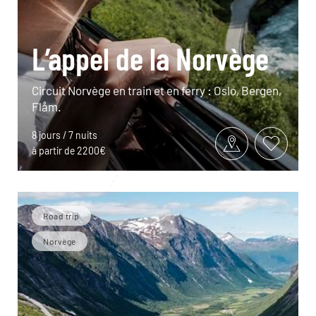
L’appel de la Norvège
Circuit Norvège en train et en ferry : Oslo, Bergen,
Flåm.
8 jours / 7 nuits
à partir de 2200€
Road trip
Norvège