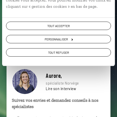
cookies vous acceptez. Vous pourrez modifier vos choix en
particulière ?
cliquant sur « gestion des cookies » en bas de page.
TOUT ACCEPTER
Aurland
Fjord
Forteresse d'Akershus
PERSONNALISER
Aalesund
Averoy
Briksdal
Bergen
Église en bois debout
Fjord de Luster
Bergen
TOUT REFUSER
Aurore,
spécialiste Norvège
Lire son interview
Suivez vos envies et demandez conseils à nos
spécialistes