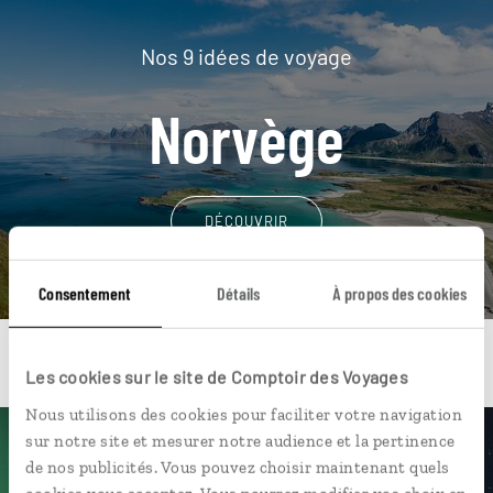
Nos 9 idées de voyage
Norvège
DÉCOUVRIR
Consentement
Détails
À propos des cookies
Les cookies sur le site de Comptoir des Voyages
Nous utilisons des cookies pour faciliter votre navigation
sur notre site et mesurer notre audience et la pertinence
Une envie de voyage
de nos publicités. Vous pouvez choisir maintenant quels