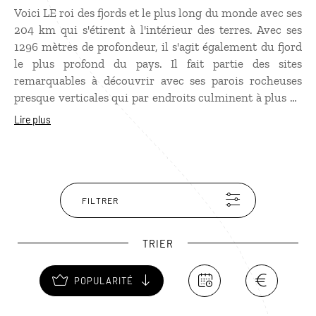
Voici LE roi des fjords et le plus long du monde avec ses
204 km qui s'étirent à l'intérieur des terres. Avec ses
1296 mètres de profondeur, il s'agit également du fjord
le plus profond du pays. Il fait partie des sites
remarquables à découvrir avec ses parois rocheuses
presque verticales qui par endroits culminent à plus de
1 000 mètres de haut, ses chutes d'eau spectaculaires,
Lire plus
ou encore ses bras magnifiques dont le Aurlandsfjorden
ou le Naeroyfjorden classé au patrimoine mondial de
l'Unesco… On y trouve de jolis villages, des cours d'eau
paisibles, des forêts verdoyantes, des vergers en fleurs,
des chèvres et des moutons. De croisières en
FILTRER
randonnées ou même en train de montagne, tous les
moyens sont bons pour découvrir le Sognefjord.
TRIER
POPULARITÉ