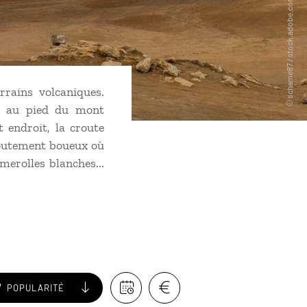
rrains volcaniques.
r, au pied du mont
 endroit, la croute
gloutement boueux où
merolles blanches...
POPULARITÉ