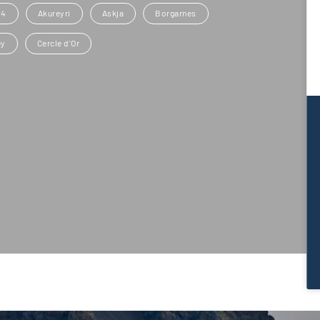
x4
Akureyri
Askja
Borgarnes
ey
Cercle d'Or