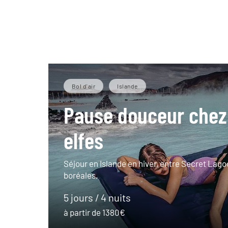
Bol d'air
Islande
Pause douceur chez
elfes
Séjour en Islande en hiver, entre Secret Lago
boréales.
5 jours / 4 nuits
à partir de 1380€