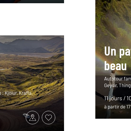
Un pa
beau
Autotour fami
Geysir, Thing
 : Kjölur, Krafla,
11 jours / 1
à partir de 1