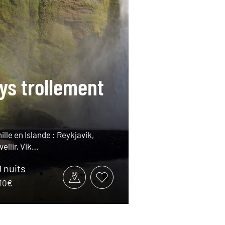
ys trollement
lle en Islande : Reykjavik,
vellir, Vik…
0 nuits
710€