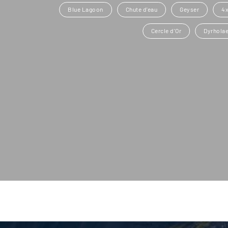
Blue Lagoon
Chute d'eau
Geyser
4
Cercle d'Or
Dyrhola