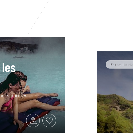
 les
En famille Is
on et aurores