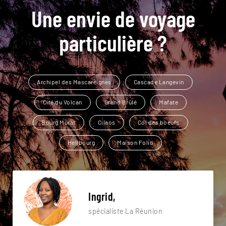
Une envie de voyage
particulière ?
Archipel des Mascareignes
Cascade Langevin
Cité du Volcan
Grand Brûlé
Mafate
Bourg Murat
Cilaos
Col des boeufs
Hellbourg
Maison Folio
Ingrid,
spécialiste La Réunion