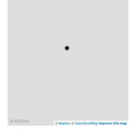
Mapbox
©
Mapbox
©
OpenStreetMap
Improve this map