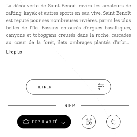
La découverte de Saint-Benoît ravira les amateurs de
rafting, kayak et autres sports en eau vive. Saint Benoît
est réputé pour ses nombreuses rivières, parmi les plus
belles de l’île. Bassins entourés d’orgues basaltiques,
canyons et toboggans creusés dans la roche, cascades
au cœur de la forêt, îlets ombragés plantés d’arbres
fruitiers… façonnent le paysage de cette commune
Lire plus
idéale pour découvrir les plaisirs de la glisse en rivière.
FILTRER
TRIER
POPULARITÉ