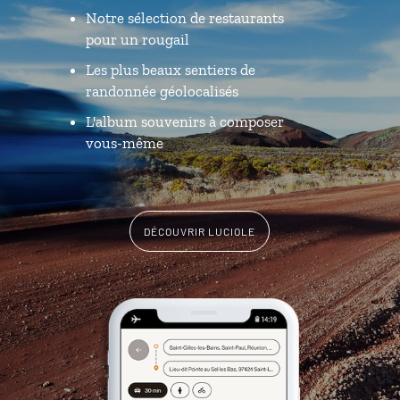
Notre sélection de restaurants
pour un rougail
Les plus beaux sentiers de
randonnée géolocalisés
L'album souvenirs à composer
vous-même
DÉCOUVRIR LUCIOLE