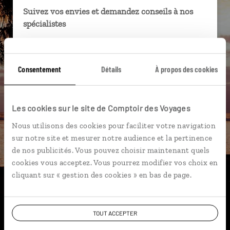
Suivez vos envies et demandez conseils à nos
spécialistes
Ils sauront organiser votre itinéraire au plus
près de vos envies et de la réalité du pays.
Consentement
Détails
À propos des cookies
Échangez en face à face ou depuis nos studios
connectés en agence, mais aussi par email ou
téléphone.
Les cookies sur le site de Comptoir des Voyages
Vous gardez le même interlocuteur avant,
Nous utilisons des cookies pour faciliter votre navigation
pendant et après votre voyage.
sur notre site et mesurer notre audience et la pertinence
de nos publicités. Vous pouvez choisir maintenant quels
cookies vous acceptez. Vous pourrez modifier vos choix en
cliquant sur « gestion des cookies » en bas de page.
DEMANDER UN DEVIS
ou
TOUT ACCEPTER
Construisez votre voyage avec un spécialiste La