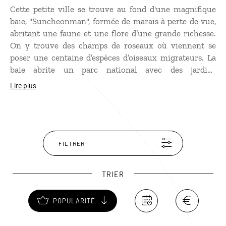
Cette petite ville se trouve au fond d'une magnifique
baie, "Suncheonman", formée de marais à perte de vue,
abritant une faune et une flore d’une grande richesse.
On y trouve des champs de roseaux où viennent se
poser une centaine d’espèces d’oiseaux migrateurs. La
baie abrite un parc national avec des jardins
thématiques, réputés pour leurs fleurs. Situé à
Lire plus
seulement une heure en train, vous pourrez rejoindre
les plantations de thé Daehan Dawon, réputée pour leur
production de thé vert. Suncheon est aussi le point de
départ vers de nombreux sites historiques comme le
village folklorique fortifié Nagan ainsi que les temples
FILTRER
millénaires de Songgwangsa et de Seonamsa.
TRIER
POPULARITÉ