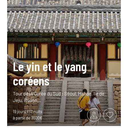
Le yin et le yang
coréens
Tour de la Corée du Sud : Séoul, Hahoe, île de
Jeju, Busan…
19 jours / 17 nuits
à partir de 3500€