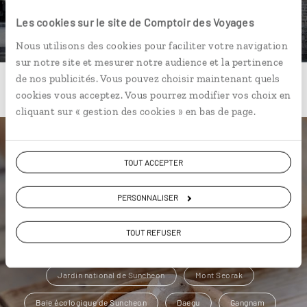
DÉCOUVRIR
Les cookies sur le site de Comptoir des Voyages
Nous utilisons des cookies pour faciliter votre navigation
sur notre site et mesurer notre audience et la pertinence
de nos publicités. Vous pouvez choisir maintenant quels
cookies vous acceptez. Vous pourrez modifier vos choix en
cliquant sur « gestion des cookies » en bas de page.
Une envie de voyage
TOUT ACCEPTER
particulière ?
PERSONNALISER
TOUT REFUSER
Andong
Dongdaemun
Hongdae
Jardin national de Suncheon
Mont Seorak
Baie écologique de Suncheon
Daegu
Gangnam