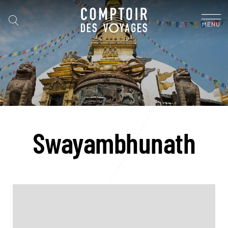
MENU
Swayambhunath