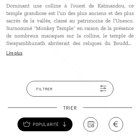
Dominant une colline à l’ouest de Katmandou, ce
temple grandiose est l’un des plus anciens et des plus
sacrés de la vallée, classé au patrimoine de l’Unesco.
Surnommé “Monkey Temple“ en raison de la présence
de nombreux macaques sur la colline, le temple de
Swayambhunath abriterait des reliques du Bouddha
historique Sakyamuni. Peints sur les 4 faces du stupa,
Lire plus
les yeux de Bouddha semblent vous fixer. Ils
symbolisent la sagesse et de la compassion. Le stupa
abrite des temples, des monastères, un musée et des
petits sanctuaires. Il est entouré de moulins à prières
renfermant chacun un mantra. En le tournant, la prière
FILTRER
est emportée par le vent.
TRIER
POPULARITÉ