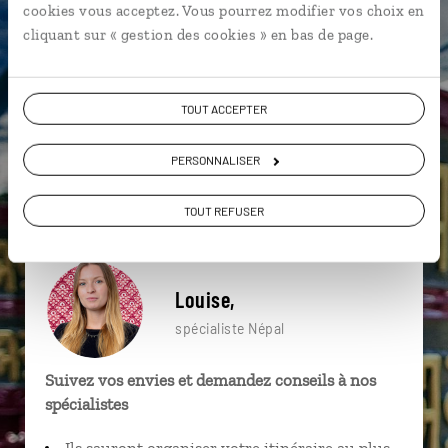
cookies vous acceptez. Vous pourrez modifier vos choix en
particulière ?
cliquant sur « gestion des cookies » en bas de page.
TOUT ACCEPTER
Bandipur
Delhi
Hindouisme
Balthali
Himalaya
Junbesi
Bodnath
PERSONNALISER
Durbar Square de Patan
Lumbini
Bodnath
TOUT REFUSER
Louise,
spécialiste Népal
Suivez vos envies et demandez conseils à nos
spécialistes
Ils sauront organiser votre itinéraire au plus