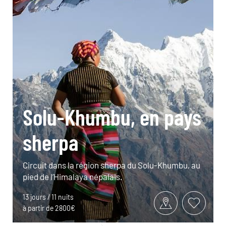
Solu-Khumbu, en pays
sherpa
Circuit dans la région sherpa du Solu-Khumbu, au
pied de l’Himalaya népalais.
13 jours / 11 nuits
à partir de 2800€