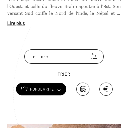
l’Ouest, et celle du fleuve Brahmapoutre à l’Est. Son
versant Sud coiffe le Nord de l'Inde, le Népal et le
Bhoutan. Au Nord, s'étend l'immense plateau tibétain
Lire plus
avec ses nombreux lacs, bordé des plus hautes
montagnes de la planète. Malgré les conditions de vie
très dure, les populations himalayennes sont très
attachées à cette terre "verticale" dont la beauté a
toujours attiré les religieux. D’innombrables
FILTRER
monastères ont été construits sur les pentes de
l’Himalaya.
TRIER
POPULARITÉ