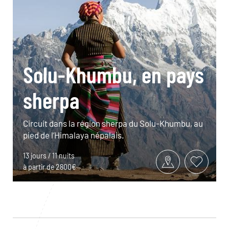
Solu-Khumbu, en pays
sherpa
Circuit dans la région sherpa du Solu-Khumbu, au
pied de l’Himalaya népalais.
13 jours / 11 nuits
à partir de 2800€