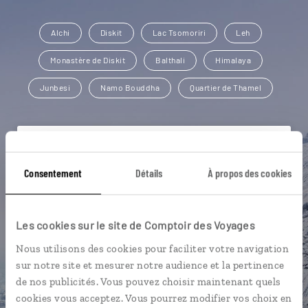
Alchi
Diskit
Lac Tsomoriri
Leh
Monastère de Diskit
Balthali
Himalaya
Junbesi
Namo Bouddha
Quartier de Thamel
Michaël,
Consentement
Détails
À propos des cookies
spécialiste Inde
Suivez vos envies et demandez conseils à nos
Les cookies sur le site de Comptoir des Voyages
spécialistes
Nous utilisons des cookies pour faciliter votre navigation
Ils sauront organiser votre itinéraire au plus
sur notre site et mesurer notre audience et la pertinence
près de vos envies et de la réalité du pays.
de nos publicités. Vous pouvez choisir maintenant quels
cookies vous acceptez. Vous pourrez modifier vos choix en
Échangez en face à face ou depuis nos studios