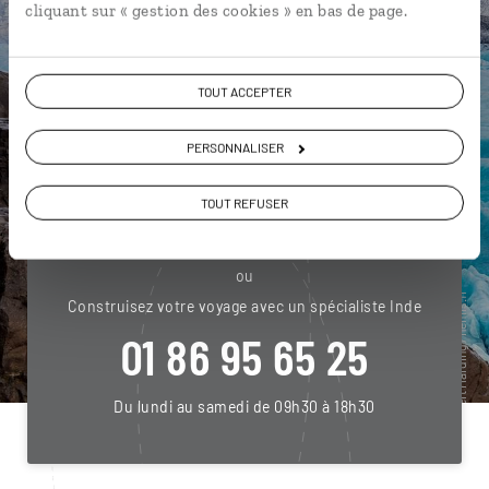
cliquant sur « gestion des cookies » en bas de page.
connectés en agence, mais aussi par email ou
téléphone.
Vous gardez le même interlocuteur avant,
TOUT ACCEPTER
pendant et après votre voyage.
PERSONNALISER
TOUT REFUSER
DEMANDER UN DEVIS
ou
Construisez votre voyage avec un spécialiste Inde
01 86 95 65 25
Du lundi au samedi de 09h30 à 18h30